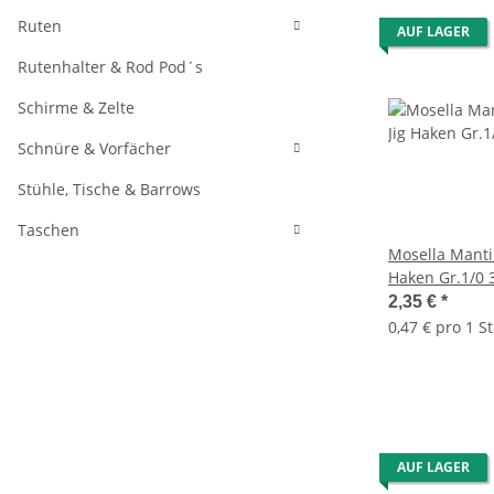
Ruten
AUF LAGER
Rutenhalter & Rod Pod´s
Schirme & Zelte
Schnüre & Vorfächer
Stühle, Tische & Barrows
Taschen
Mosella Mantik
H
2,35 €
*
0,47 € pro 1 St
AUF LAGER