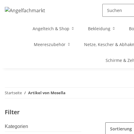
Angelteich & Shop
Bekleidung
Bo
Meereszubehör
Netze, Kescher & Abhak
Schirme & Zel
Startseite
Artikel von Mosella
Filter
Kategorien
Sortierung