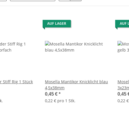
AUF LAGER
AUF 
 Stiff Rig 1 Stück
Mosella Mantikor Knicklicht blau
Mosel
4,5x38mm
3x23
0,45 €
*
0,45 
k.
0,22 € pro 1 Stk.
0,22 €