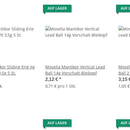
AUF LAGER
AUF 
or Sliding Erie Jig
Mosella Mantikor Vertical Lead
Mosel
aken Gr.1/0 3,5g 5 St.
Ball 14g Vorschalt-Bleikopf
Ball 2
2,12 €
*
3,15 
k.
0,71 € pro 1 Stk.
1,05 €
AUF LAGER
AUF 