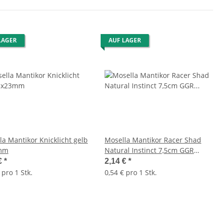
LAGER
AUF LAGER
la Mantikor Knicklicht gelb
Mosella Mantikor Racer Shad
mm
Natural Instinct 7,5cm GGR
Gummifisch
€
*
2,14 €
*
 pro 1 Stk.
0,54 € pro 1 Stk.