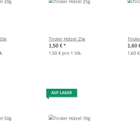
 20g
Tiroler Hölzel 25g
Tirole
1,50 €
*
1,60 
k.
1,50 € pro 1 Stk.
1,60 €
AUF LAGER