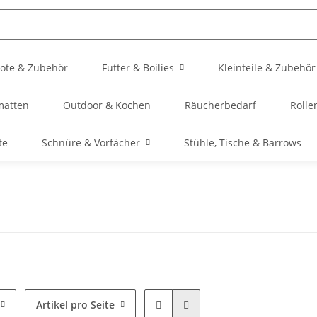
ote & Zubehör
Futter & Boilies
Kleinteile & Zubehör
matten
Outdoor & Kochen
Räucherbedarf
Rolle
te
Schnüre & Vorfächer
Stühle, Tische & Barrows
Artikel pro Seite