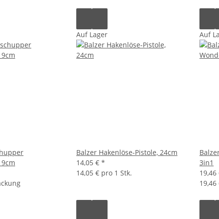
Auf Lager
Auf L
chupper
Balzer Hakenlöse-Pistole, 24cm
Balze
19cm
14,05 €
*
3in1
14,05 € pro 1 Stk.
19,46
Packung
19,46 