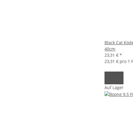
Black Cat Köd
40cm
23,31 €
*
23,31 € pro 1
Auf Lager