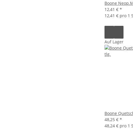
Boone Neop.Mu
12,41 €
*
12,41 € pro 1 S
Auf Lager
Boone Quetsch
48,25 €
*
48,24 € pro 1 S