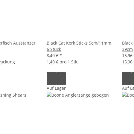
erfisch Ausstanzer
Black Cat Kork Sticks 5cm/11mm
Black
6 Stück
39cm
8,40 €
*
15,96
 Packung
1,40 € pro 1 Stk.
15,96 
Auf Lager
Auf L