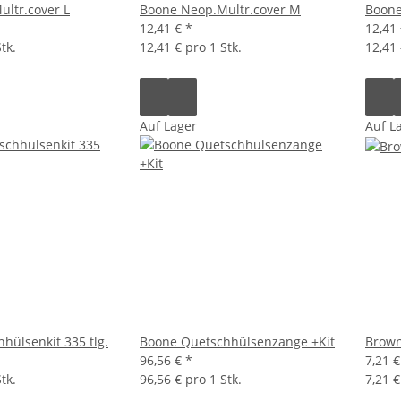
ltr.cover L
Boone Neop.Multr.cover M
Boone
12,41 €
*
12,41
tk.
12,41 € pro 1 Stk.
12,41 
Auf Lager
Auf L
hülsenkit 335 tlg.
Boone Quetschhülsenzange +Kit
Brown
96,56 €
*
7,21 
tk.
96,56 € pro 1 Stk.
7,21 €