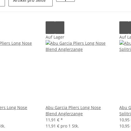
Artikel pro Seite
Auf Lager
Auf L
iers Long Nose
Abu Garcia Pliers Long Nose
Abu Ga
Blend Anglerzange
Split
11,91 €
*
10,95
tk.
11,91 € pro 1 Stk.
10,95 