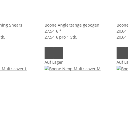
shing Shears
Boone Anglerzange gebogen
Boone
27,54 €
*
20,64
tk.
27,54 € pro 1 Stk.
20,64 
Auf Lager
Auf L