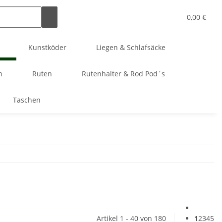
0,00 €
Kunstköder
Liegen & Schlafsäcke
n
Ruten
Rutenhalter & Rod Pod´s
Taschen
Artikel 1 - 40 von 180
1
2
3
4
5