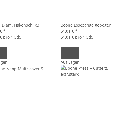
 Diam. Hakensch. x3
Boone Lösezange gebogen
 €
*
51,01 €
*
€ pro 1 Stk.
51,01 € pro 1 Stk.
ager
Auf Lager