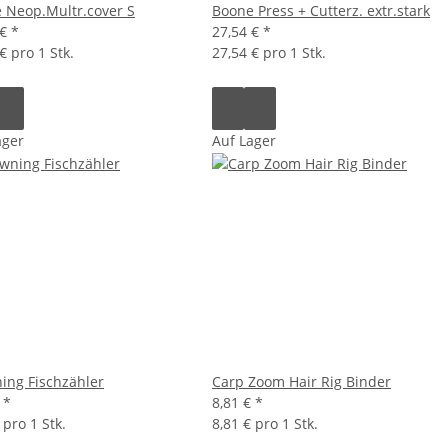
 Neop.Multr.cover S
Boone Press + Cutterz. extr.stark
 €
*
27,54 €
*
€ pro 1 Stk.
27,54 € pro 1 Stk.
ager
Auf Lager
ing Fischzähler
Carp Zoom Hair Rig Binder
€
*
8,81 €
*
 pro 1 Stk.
8,81 € pro 1 Stk.