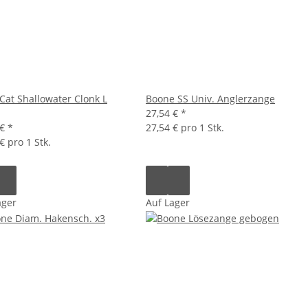
 Cat Shallowater Clonk L
Boone SS Univ. Anglerzange
27,54 €
*
 €
*
27,54 € pro 1 Stk.
€ pro 1 Stk.
ager
Auf Lager