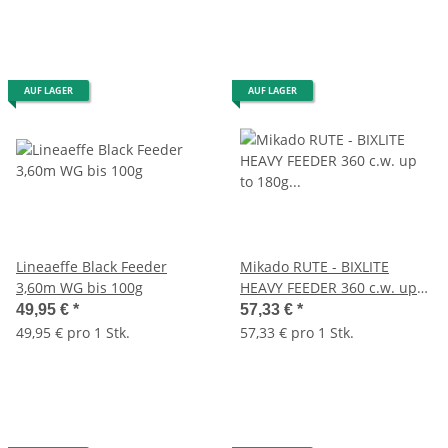
AUF LAGER
AUF LAGER
Lineaeffe Black Feeder
Mikado RUTE - BIXLITE
3,60m WG bis 100g
HEAVY FEEDER 360 c.w. up
to 180g (3+3 sec.)
49,95 €
*
57,33 €
*
49,95 € pro 1 Stk.
57,33 € pro 1 Stk.