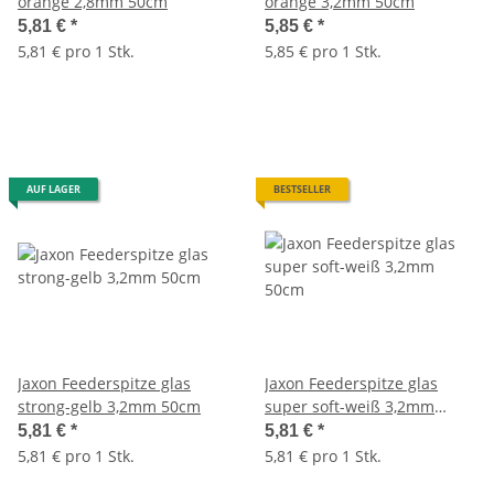
orange 2,8mm 50cm
orange 3,2mm 50cm
5,81 €
*
5,85 €
*
5,81 € pro 1 Stk.
5,85 € pro 1 Stk.
AUF LAGER
BESTSELLER
Jaxon Feederspitze glas
Jaxon Feederspitze glas
strong-gelb 3,2mm 50cm
super soft-weiß 3,2mm
50cm
5,81 €
*
5,81 €
*
5,81 € pro 1 Stk.
5,81 € pro 1 Stk.