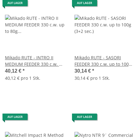
AUF LAGER
AUF LAGER
Mikado RUTE - INTRO II
Mikado RUTE - SASORI
MEDIUM FEEDER 330 c.w. up
FEEDER 330 c.w. up to 100g
to 80g (3+3 sec.)
(3+2 sec.)
40,12 €
*
30,14 €
*
40,12 € pro 1 Stk.
30,14 € pro 1 Stk.
AUF LAGER
AUF LAGER