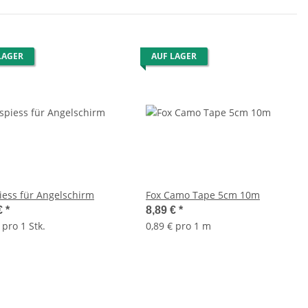
LAGER
AUF LAGER
iess für Angelschirm
Fox Camo Tape 5cm 10m
€
*
8,89 €
*
 pro 1 Stk.
0,89 € pro 1 m