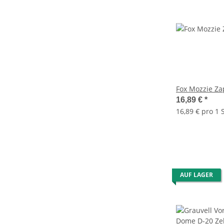
Fox Mozzie Za
16,89 €
*
16,89 € pro 1 S
AUF LAGER