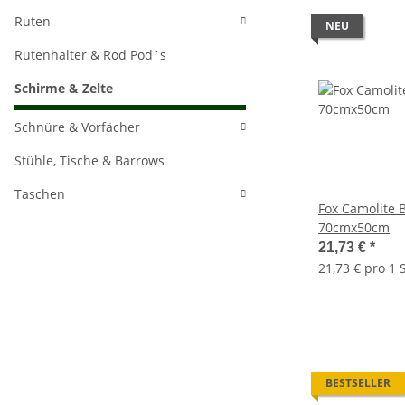
Ruten
NEU
Rutenhalter & Rod Pod´s
Schirme & Zelte
Schnüre & Vorfächer
Stühle, Tische & Barrows
Taschen
Fox Camolite 
70cmx50cm
21,73 €
*
21,73 € pro 1 S
BESTSELLER