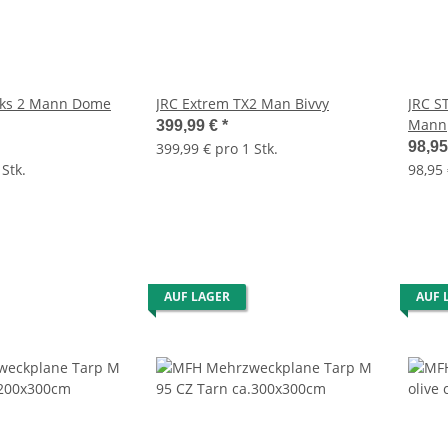
teks 2 Mann Dome
JRC Extrem TX2 Man Bivvy
JRC S
Mann
399,99 €
*
98,9
399,99 € pro 1 Stk.
 Stk.
98,95 
AUF LAGER
AUF 