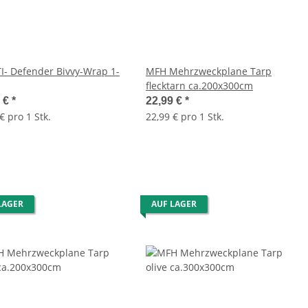
TI- Defender Bivvy-Wrap 1-
MFH Mehrzweckplane Tarp
flecktarn ca.200x300cm
5 €
*
22,99 €
*
€ pro 1 Stk.
22,99 € pro 1 Stk.
LAGER
AUF LAGER