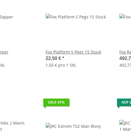
pper
Fox Platform S Pegs 15 Stück
Fox R
22,50 €
*
492,
tk.
1,50 € pro 1 Stk.
492,77
SALE 41%
AUF 