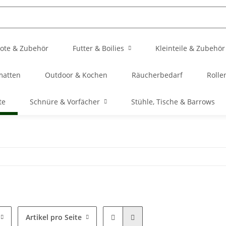
ote & Zubehör
Futter & Boilies
Kleinteile & Zubehör
matten
Outdoor & Kochen
Räucherbedarf
Rolle
te
Schnüre & Vorfächer
Stühle, Tische & Barrows
Artikel pro Seite