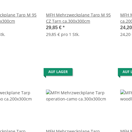
kplane Tarp M 95
MFH Mehrzweckplane Tarp M 95
MFH M
0x300cm
CZ Tarn ca.300x300cm
ca.20
29,85 €
*
24,2
tk.
29,85 € pro 1 Stk.
24,20 
AUF LAGER
AUF 
kplane Tarp
MFH Mehrzweckplane Tarp
MFH M