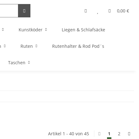
0,00 €
Kunstköder
Liegen & Schlafsäcke
n
Ruten
Rutenhalter & Rod Pod´s
Taschen
Artikel 1 - 40 von 45
1
2