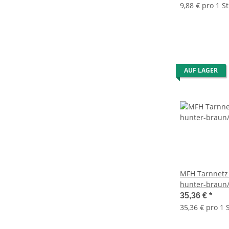
9,88 € pro 1 St
AUF LAGER
MFH Tarnnetz
hunter-braun/
35,36 €
*
35,36 € pro 1 S