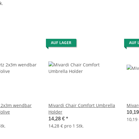
k.
AUF LAGER
AUF 
 2x3m wendbar
Mivardi Chair Comfort Umbrella
Mivar
olive
Holder
10,1
14,28 €
*
10,19 
tk.
14,28 € pro 1 Stk.