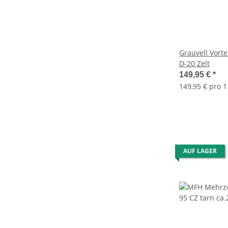
Grauvell Vor
D-20 Zelt
149,95 €
*
149,95 € pro 1
AUF LAGER