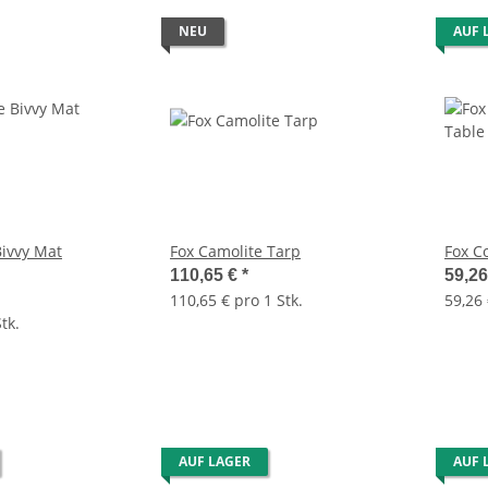
NEU
AUF 
Bivvy Mat
Fox Camolite Tarp
Fox C
110,65 €
*
59,2
110,65 € pro 1 Stk.
59,26 
tk.
AUF LAGER
AUF 