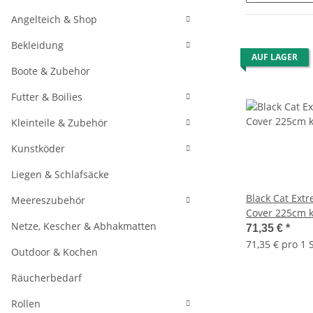
Angelteich & Shop
Bekleidung
AUF LAGER
Boote & Zubehör
Futter & Boilies
Kleinteile & Zubehör
Kunstköder
Liegen & Schlafsäcke
Black Cat Ext
Meereszubehör
Cover 225cm 
Netze, Kescher & Abhakmatten
71,35 €
*
71,35 € pro 1 S
Outdoor & Kochen
Räucherbedarf
Rollen