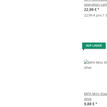
operation-ca
22,99 €
*
22,99 € pro 1 S
AUF LAGER
MFH Mini Klap
olive
9,88 €
*