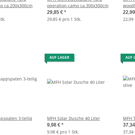
mo ca.200x300cm
operation-camo ca.300x300cm
woodl
29,85 €
*
22,9
tk.
29,85 € pro 1 Stk.
22,99 
AUF LAGER
AUF 
pspaten 3-teilig
MFH Solar Dusche 40 Liter
MFH T
9,98 €
*
37,3
9,98 € pro 1 Stk.
37,34 