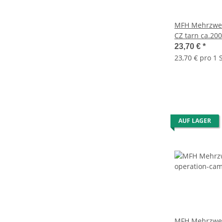
MFH Mehrzwec
CZ tarn ca.20
23,70 €
*
23,70 € pro 1 S
AUF LAGER
MFH Mehrzwec