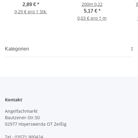
200m 0,22
2,89 €
*
5,17 €
*
0,29 € pro 1 Stk.
0,03 € pro 1 m
Kategorien
Kontakt
Angelfachmarkt
Bautzener-Str.50
02977 Hoyerswerda OT Zeißig
Tel.: 03571 900424