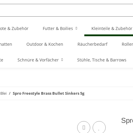
ote & Zubehör
Futter & Boilies
Kleinteile & Zubehör
matten
Outdoor & Kochen
Räucherbedarf
Rolle
te
Schnüre & Vorfächer
Stühle, Tische & Barrows
Blei
Spro Freestyle Brass Bullet Sinkers 5g
Spr