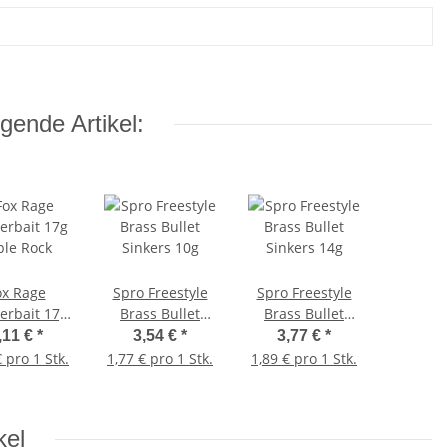
gende Artikel:
ox Rage
Spro Freestyle
Spro Freestyle
erbait 17g
Brass Bullet
Brass Bullet
ble Rock
Sinkers 10g
Sinkers 14g
,11 €
*
3,54 €
*
3,77 €
*
€ pro 1 Stk.
1,77 € pro 1 Stk.
1,89 € pro 1 Stk.
kel