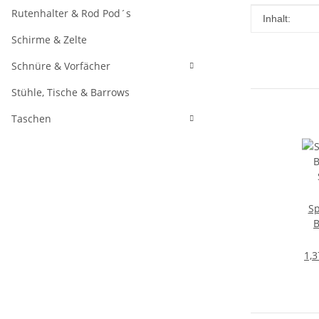
Rutenhalter & Rod Pod´s
Produkteig
Wert
Inhalt:
Schirme & Zelte
Schnüre & Vorfächer
Stühle, Tische & Barrows
Taschen
Sp
B
1,3