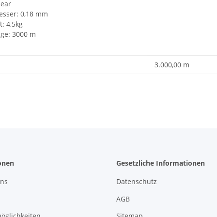
lear
sser: 0,18 mm
t: 4,5kg
nge: 3000 m
enschaft
3.000,00 m
onen
Gesetzliche Informationen
uns
Datenschutz
AGB
öglichkeiten
Sitemap