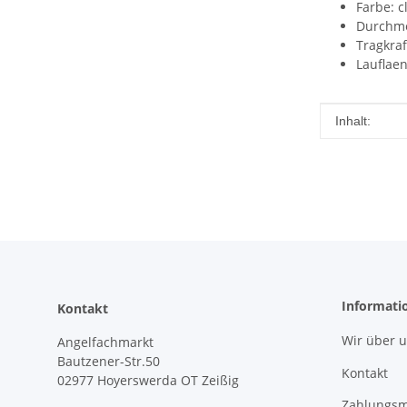
Farbe: c
Durchme
Tragkraf
Lauflae
Produkteig
Wert
Inhalt:
Informati
Kontakt
Wir über 
Angelfachmarkt
Bautzener-Str.50
Kontakt
02977 Hoyerswerda OT Zeißig
Zahlungsm