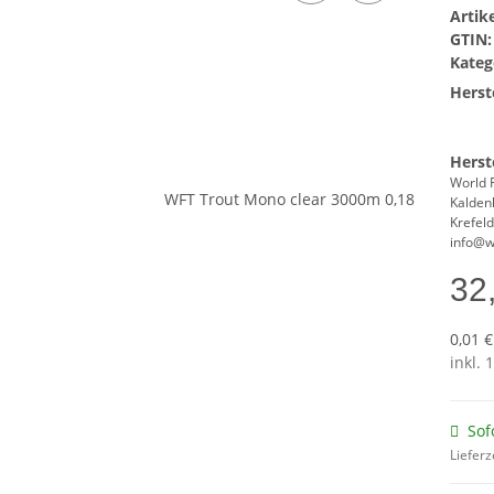
Arti
GTIN:
Kateg
Herste
Herst
World 
Kalden
Krefel
info@w
32
0,01 
inkl. 
Sof
Lieferz