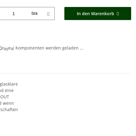
In den Warenkorb
Stk
Komponenten werden geladen ...
glasklare
nd eine
TROUT
nd wenn
nschaften