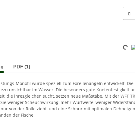
Loading...
terkarten anzeigen
ng
PDF (1)
stungs-Monofil wurde speziell zum Forellenangeln entwickelt. Die 
hezu unsichtbar im Wasser. Die besonders gute Knotenfestigkeit u
it, die ihresgleichen sucht, setzen neue Maßstäbe. Mit der WFT 
ie weniger Scheuchwirkung, mehr Wurfweite, weniger Widersta
chnur von der Rolle zieht, und eine Schnur mit optimalen Dehneige
anden der Fische.