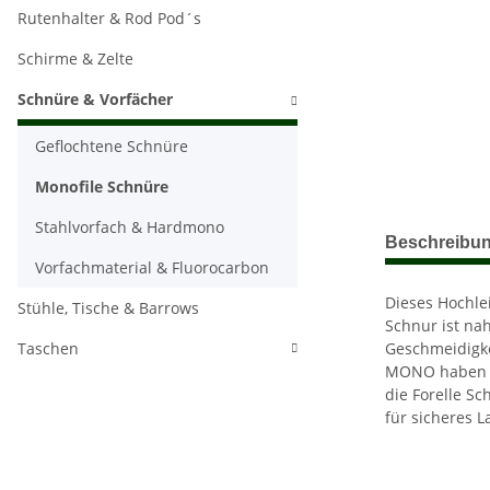
Rutenhalter & Rod Pod´s
Schirme & Zelte
Schnüre & Vorfächer
Geflochtene Schnüre
Monofile Schnüre
Stahlvorfach & Hardmono
weitere Regis
Beschreibu
Vorfachmaterial & Fluorocarbon
Dieses Hochlei
Stühle, Tische & Barrows
Schnur ist na
Taschen
Geschmeidigke
MONO haben S
die Forelle S
für sicheres L