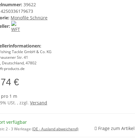
kelnummer:
39622
4250336179673
orie:
Monofile Schnüre
ller:
ellerinformationen:
Fishing Tackle GmbH & Co. KG
hausener Str. 41
d, Deutschland, 47802
ft-products.de
,74 €
€ pro 1 m
19% USt. , zzgl.
Versand
ort verfügbar
Frage zum Artikel
eit:
2 - 3 Werktage
(DE - Ausland abweichend)