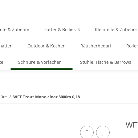
ote & Zubehör
Futter & Boilies
Kleinteile & Zubehör
matten
Outdoor & Kochen
Räucherbedarf
Rolle
te
Schnüre & Vorfächer
Stühle, Tische & Barrows
nüre
WFT Trout Mono clear 3000m 0,18
WFT