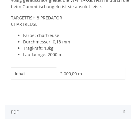
Völlig geräuschlos gleitet die WFT TARGETFISH 8 durch die Ri
beim Gummifischangeln ist sie absolut leise.
TARGETFISH 8 PREDATOR
CHARTREUSE
Farbe: chartreuse
Durchmesser: 0,18 mm
Tragkraft: 13kg
Lauflaenge: 2000 m
Produkteigenschaft
Wert
2.000,00 m
Inhalt:
PDF