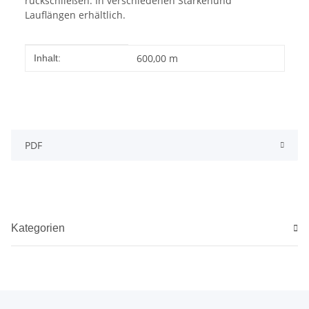
rückschließen. In verschiedenen Stärkenund
Lauflängen erhältlich.
Produkteigenschaft
Wert
600,00 m
Inhalt:
PDF
Kategorien