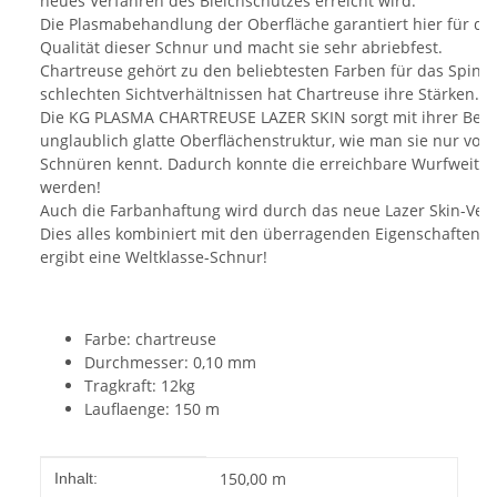
neues Verfahren des Bleichschutzes erreicht wird.
Die Plasmabehandlung der Oberfläche garantiert hier für d
Qualität dieser Schnur und macht sie sehr abriebfest.
Chartreuse gehört zu den beliebtesten Farben für das Spinfi
schlechten Sichtverhältnissen hat Chartreuse ihre Stärken.
Die KG PLASMA CHARTREUSE LAZER SKIN sorgt mit ihrer Besc
unglaublich glatte Oberflächenstruktur, wie man sie nur von
Schnüren kennt. Dadurch konnte die erreichbare Wurfweite u
werden!
Auch die Farbanhaftung wird durch das neue Lazer Skin-Verf
Dies alles kombiniert mit den überragenden Eigenschaften
ergibt eine Weltklasse-Schnur!
Farbe: chartreuse
Durchmesser: 0,10 mm
Tragkraft: 12kg
Lauflaenge: 150 m
Produkteigenschaft
Wert
150,00 m
Inhalt: