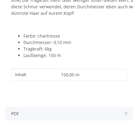
sinkt die Tragkraft mehr oder weniger unter diesen Wert. Bit
diese Schnur verwendet, deren Durchmesser eben auch weita
dünnste Haar auf eurem Kopf!
Farbe: chartreuse
Durchmesser: 0,10 mm
Tragkraft: 6kg
Lauflaenge: 150 m
Produkteigenschaft
Wert
150,00 m
Inhalt:
PDF