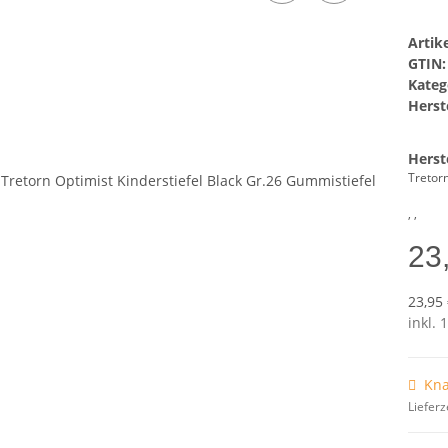
Arti
GTIN:
Kateg
Herste
Herst
Tretor
, ,
23
23,95 
inkl. 
Kna
Lieferz