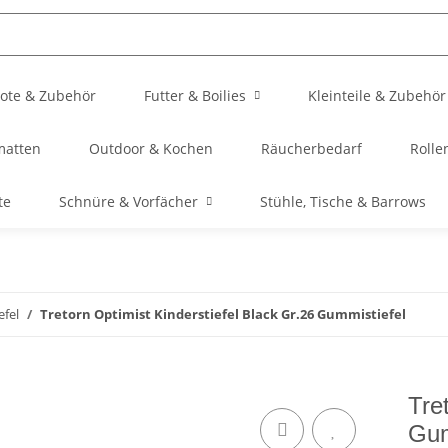
ote & Zubehör
Futter & Boilies
Kleinteile & Zubehör
matten
Outdoor & Kochen
Räucherbedarf
Rolle
te
Schnüre & Vorfächer
Stühle, Tische & Barrows
efel
Tretorn Optimist Kinderstiefel Black Gr.26 Gummistiefel
Tre
Gum