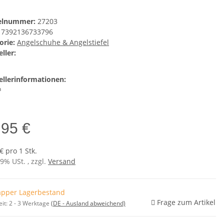
kelnummer:
27203
7392136733796
orie:
Angelschuhe & Angelstiefel
ller:
ellerinformationen:
n
,95 €
€ pro 1 Stk.
19% USt. , zzgl.
Versand
pper Lagerbestand
Frage zum Artikel
eit:
2 - 3 Werktage
(DE - Ausland abweichend)