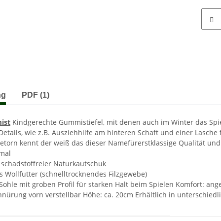
terkarten anzeigen
ng
PDF (1)
ist
Kindgerechte Gummistiefel, mit denen auch im Winter das Spi
 Details, wie z.B. Ausziehhilfe am hinteren Schaft und einer Lasch
retorn kennt der weiß das dieser Namefürerstklassige Qualität und 
mal
 schadstoffreier Naturkautschuk
s Wollfutter (schnelltrocknendes Filzgewebe)
e Sohle mit groben Profil für starken Halt beim Spielen Komfort: 
chnürung vorn verstellbar Höhe: ca. 20cm Erhältlich in unterschie