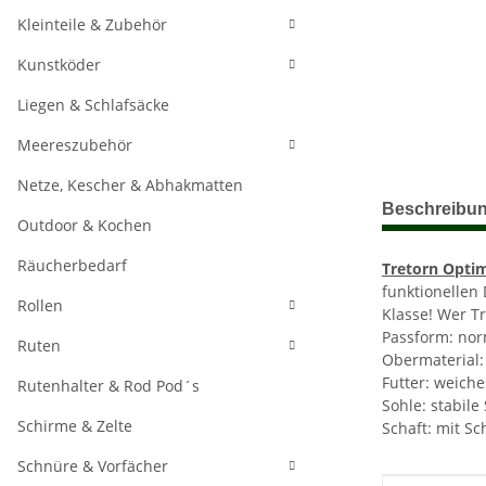
Kleinteile & Zubehör
Kunstköder
Liegen & Schlafsäcke
Meereszubehör
Netze, Kescher & Abhakmatten
weitere Regis
Beschreibu
Outdoor & Kochen
Räucherbedarf
Tretorn Optim
funktionellen
Rollen
Klasse! Wer T
Passform: nor
Ruten
Obermaterial:
Futter: weiche
Rutenhalter & Rod Pod´s
Sohle: stabil
Schirme & Zelte
Schaft: mit S
Schnüre & Vorfächer