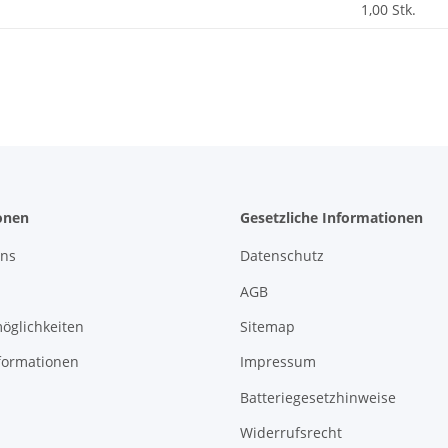
enschaft
1,00 Stk.
onen
Gesetzliche Informationen
uns
Datenschutz
AGB
öglichkeiten
Sitemap
formationen
Impressum
Batteriegesetzhinweise
Widerrufsrecht