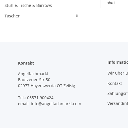
Produkteig
Wert
Inhalt:
Stühle, Tische & Barrows
Taschen
Informati
Kontakt
Wir über 
Angelfachmarkt
Bautzener-Str.50
Kontakt
02977 Hoyerswerda OT Zeißig
Zahlungsm
Tel.: 03571 900424
Versandin
email: info@angelfachmarkt.com