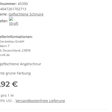
elnummer:
45390
4047261702713
orie:
Geflochtene Schnüre
ller:
ellerinformationen:
Gerätebau GmbH
ddern 7
ld, Deutschland, 23858
roft.de
geflochtene Angelschnur
nte grüne Färbung
,92 €
€ pro 1 m
19% USt. ,
Versandkostenfreie Lieferung