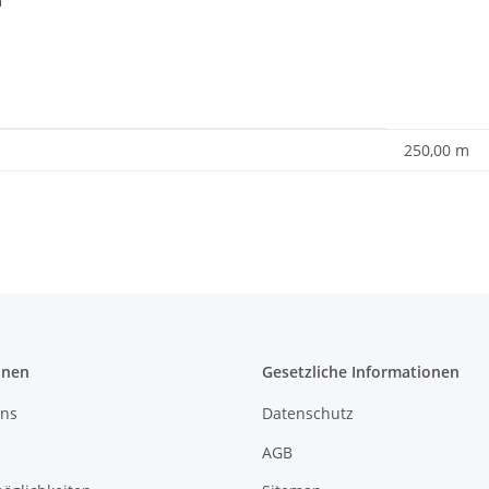
m
enschaft
250,00 m
onen
Gesetzliche Informationen
uns
Datenschutz
AGB