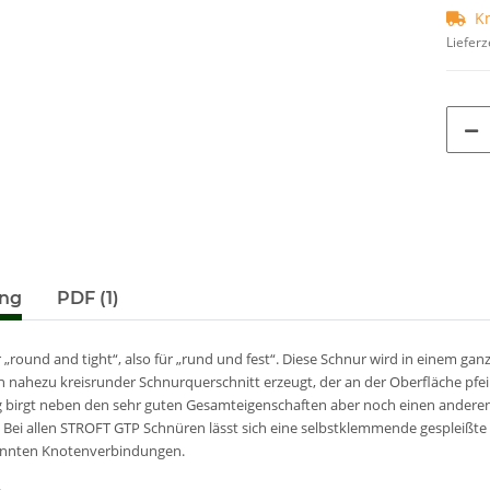
K
Lieferz
terkarten anzeigen
ung
PDF (1)
r „round and tight“, also für „rund und fest“. Diese Schnur wird in einem g
n nahezu kreisrunder Schnurquerschnitt erzeugt, der an der Oberfläche pfeil
g birgt neben den sehr guten Gesamteigenschaften aber noch einen anderen
Bei allen STROFT GTP Schnüren lässt sich eine selbstklemmende gespleißte Sch
nnten Knotenverbindungen.