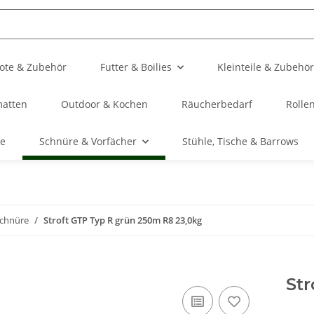
ote & Zubehör
Futter & Boilies
Kleinteile & Zubehör
matten
Outdoor & Kochen
Räucherbedarf
Rolle
te
Schnüre & Vorfächer
Stühle, Tische & Barrows
Schnüre
Stroft GTP Typ R grün 250m R8 23,0kg
Str