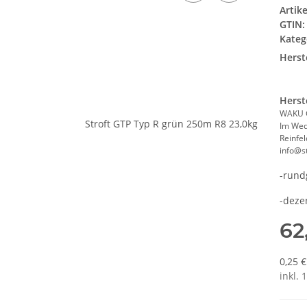
Artik
GTIN:
Kateg
Herste
Herst
WAKU 
Im We
Reinfe
info@st
-rund
-deze
62
0,25 
inkl. 