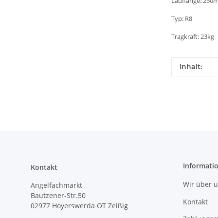
Lauflänge: 250
Typ: R8
Tragkraft: 23kg
Produkteig
Wert
Inhalt:
Informati
Kontakt
Wir über 
Angelfachmarkt
Bautzener-Str.50
Kontakt
02977 Hoyerswerda OT Zeißig