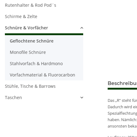
Rutenhalter & Rod Pod´s
Schirme & Zelte
Schnüre & Vorfächer
Geflochtene Schnüre
Monofile Schnüre
Stahlvorfach & Hardmono
Vorfachmaterial & Fluorocarbon
weitere Regis
Beschreib
Stühle, Tische & Barrows
Taschen
Das „R“ steht fü
Dadurch wird ei
Spezialflechtun
haben. Nämlich: 
ansonsten beka