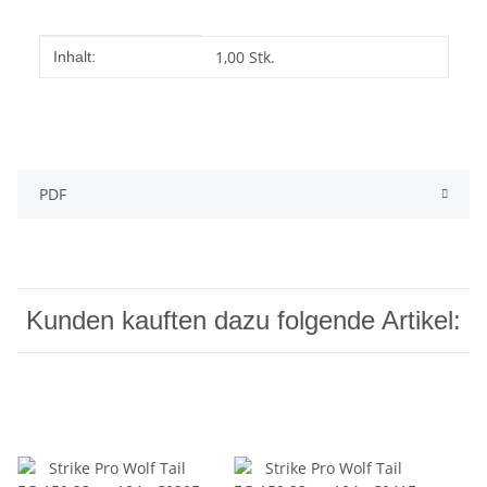
Info: SB-Pack a 1 St.
Produkteigenschaft
Wert
1,00 Stk.
Inhalt:
PDF
Kunden kauften dazu folgende Artikel: