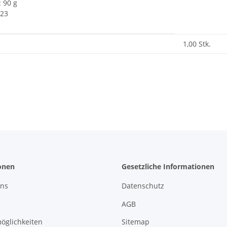
 90 g
 23
-Pack a 1 St.
enschaft
1,00 Stk.
onen
Gesetzliche Informationen
uns
Datenschutz
AGB
öglichkeiten
Sitemap