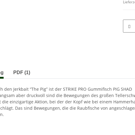
Lieferz
terkarten anzeigen
ng
PDF (1)
ch den Jerkbait “The Pig” ist der STRIKE PRO Gummifisch PIG SHAD
angsam aber druckvoll sind die Bewegungen des großen Tellersch
t die einzigartige Aktion, bei der der Kopf wie bei einem Hammerha
schlägt. Das sind Bewegungen, die die Raubfische von angeschlag
n.