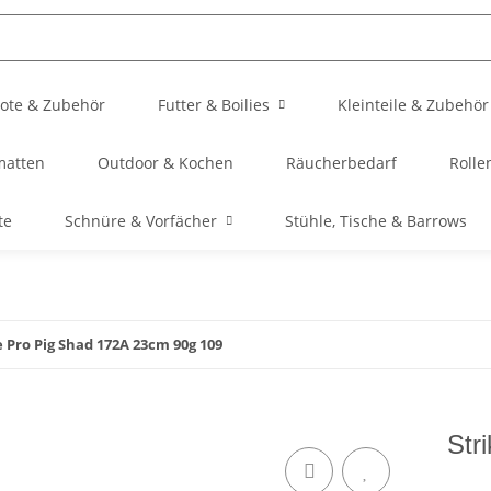
ote & Zubehör
Futter & Boilies
Kleinteile & Zubehör
matten
Outdoor & Kochen
Räucherbedarf
Rolle
te
Schnüre & Vorfächer
Stühle, Tische & Barrows
e Pro Pig Shad 172A 23cm 90g 109
Str