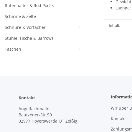
Gewicht:
Rutenhalter & Rod Pod´s
Laenge:
Info: SB
Schirme & Zelte
Produkteig
Wert
Inhalt:
Schnüre & Vorfächer
Stühle, Tische & Barrows
Taschen
Informati
Kontakt
Wir über 
Angelfachmarkt
Bautzener-Str.50
Kontakt
02977 Hoyerswerda OT Zeißig
Zahlungsm