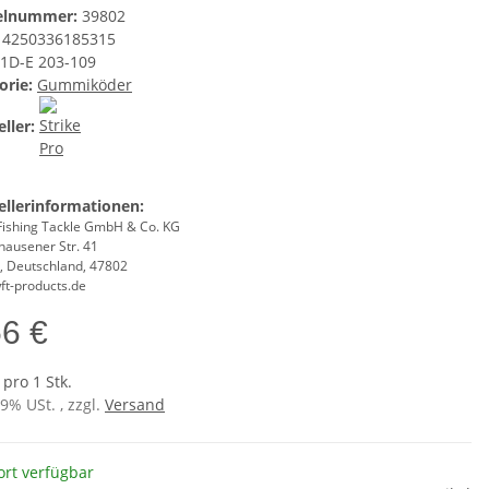
kelnummer:
39802
4250336185315
1D-E 203-109
orie:
Gummiköder
ller:
ellerinformationen:
Fishing Tackle GmbH & Co. KG
hausener Str. 41
d, Deutschland, 47802
ft-products.de
56 €
 pro 1 Stk.
19% USt. , zzgl.
Versand
ort verfügbar