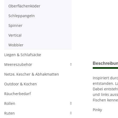
Oberflächenköder
Schleppangeln
Spinner
Vertical
Wobbler
Liegen & Schlafsäcke
weitere Regis
Beschreibu
Meereszubehör
Netze, Kescher & Abhakmatten
Inspiriert dur
entstanden. L
Outdoor & Kochen
Dabei entsteh
Räucherbedarf
und links aus
Fischen kenne
Rollen
Pinky
Ruten