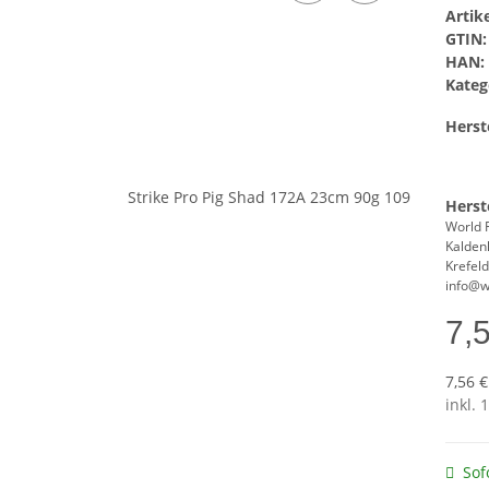
Arti
GTIN:
HAN:
Kateg
Herste
Herst
World 
Kalden
Krefel
info@w
7,
7,56 €
inkl. 
Sof