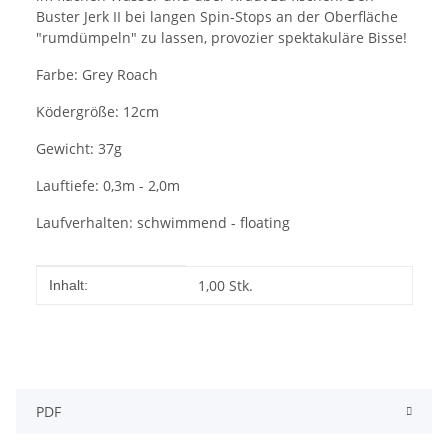
Buster Jerk II bei langen Spin-Stops an der Oberfläche
"rumdümpeln" zu lassen, provozier spektakuläre Bisse!
Farbe: Grey Roach
Ködergröße: 12cm
Gewicht: 37g
Lauftiefe: 0,3m - 2,0m
Laufverhalten: schwimmend - floating
Produkteigenschaft
Wert
1,00 Stk.
Inhalt:
PDF