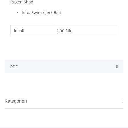
Rugen Shad
Info: Swim / Jerk Bait
Ködergröße: 21cm
Gewicht: 83,5g
Produkteigenschaft
Wert
Lauftiefe: 0,5m - 2,0m
1,00 Stk.
Inhalt:
Laufverhalten: sinking
PDF
Kategorien