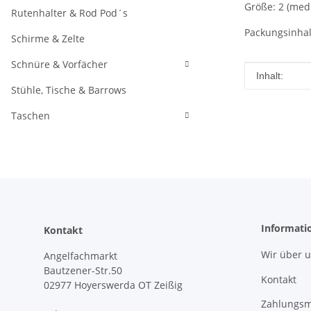
Größe: 2 (med
Rutenhalter & Rod Pod´s
Packungsinhal
Schirme & Zelte
Schnüre & Vorfächer
Produkteig
Wert
Inhalt:
Stühle, Tische & Barrows
Taschen
Informati
Kontakt
Wir über 
Angelfachmarkt
Bautzener-Str.50
Kontakt
02977 Hoyerswerda OT Zeißig
Zahlungsm