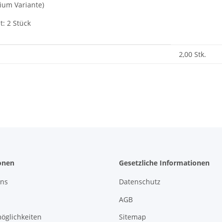
ium Variante)
t: 2 Stück
enschaft
2,00 Stk.
onen
Gesetzliche Informationen
uns
Datenschutz
AGB
öglichkeiten
Sitemap