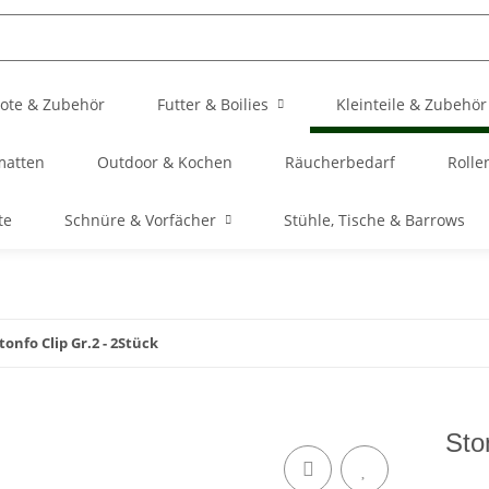
ote & Zubehör
Futter & Boilies
Kleinteile & Zubehör
matten
Outdoor & Kochen
Räucherbedarf
Rolle
te
Schnüre & Vorfächer
Stühle, Tische & Barrows
tonfo Clip Gr.2 - 2Stück
Sto