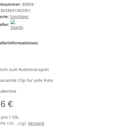
kelnummer:
40894
8028651003951
orie:
Sonstiges
ller:
ellerinformationen:
tisch zum Rutentransport
passende Clip Für jede Rute
Hakenöse
56 €
 pro 1 Stk.
19% USt. , zzgl.
Versand