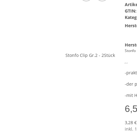
Arti
GTIN:
Kateg
Herste
Herst
Stonfo
, ,
-prak
-der 
-mit 
6,
3,28 €
inkl. 