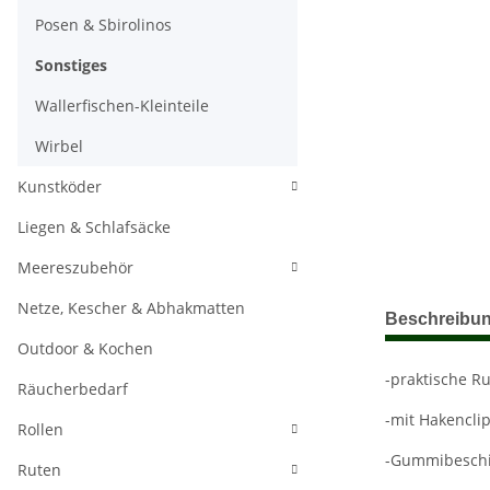
Posen & Sbirolinos
Sonstiges
Wallerfischen-Kleinteile
Wirbel
Kunstköder
Liegen & Schlafsäcke
Meereszubehör
Netze, Kescher & Abhakmatten
weitere Regis
Beschreibu
Outdoor & Kochen
-praktische R
Räucherbedarf
-mit Hakencli
Rollen
-Gummibeschi
Ruten