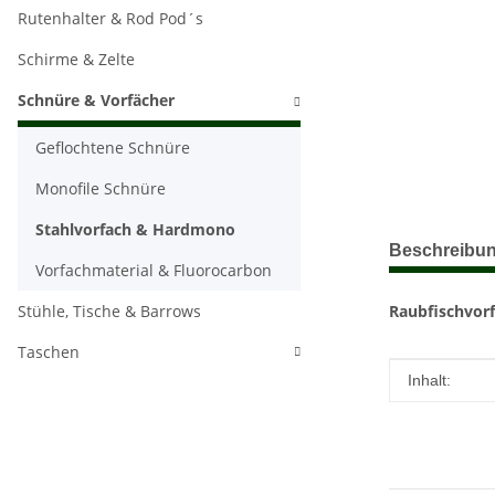
Rutenhalter & Rod Pod´s
Schirme & Zelte
Schnüre & Vorfächer
Geflochtene Schnüre
Monofile Schnüre
Stahlvorfach & Hardmono
weitere Regis
Beschreibu
Vorfachmaterial & Fluorocarbon
Stühle, Tische & Barrows
Raubfischvorf
Taschen
Produkteig
Wert
Inhalt: