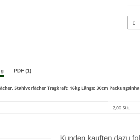
terkarten anzeigen
ng
PDF (1)
ächer, Stahlvorfächer
Tragkraft: 16kg
Länge: 30cm
Packungsinhal
enschaft
2,00 Stk.
Kunden kauften dazu fol