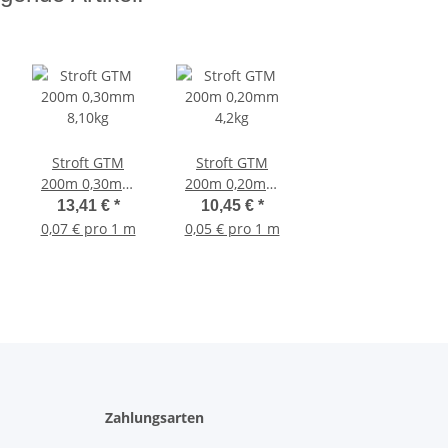
Stroft GTM
Stroft GTM
200m 0,30mm
200m 0,20mm
8,10kg
4,2kg
13,41 €
*
10,45 €
*
0,07 € pro 1 m
0,05 € pro 1 m
Zahlungsarten