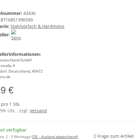
kelnummer:
43436
8716851396590
orie:
Stahlvorfach & Hardmono
ller:
ellerinformationen:
Deutschland GmbH
rstraße 4
dorf, Deutschland, 40472
pro.de
89 €
 pro 1 Stk.
19% USt. , zzgl.
Versand
ort verfügbar
Frage zum Artikel
eit:
2 - 3 Werktage
(DE - Ausland abweichend)