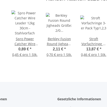
Spro Power
Berkley Fusion
Stroft
Catcher Wire
Round Jigheads
Vorfachringe 3-
Leader 12kg
Größe: 2/0
er Pack Typ1,2,3
0,89 €
*
2,11 €
*
13,87 €
*
30cm -
Gewicht: 7g 3
0,45 € pro 1 Stk.
0,70 € pro 1 Stk.
0,46 € pro 1 Stk.
Stahlvorfach
Stück
onen
Gesetzliche Informationen