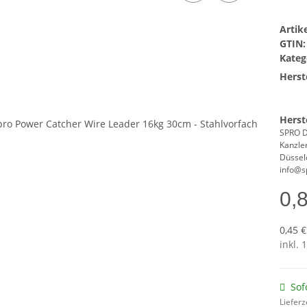
Arti
GTIN:
Kateg
Herste
Herst
SPRO 
Kanzle
Düssel
info@s
0,
0,45 €
inkl. 
Sof
Lieferz