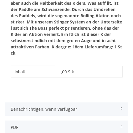
aber auch die Haltbarkeit des K ders. Was auff llt, ist
der Paddle am Schwanzende. Durch das Umdrehen
des Paddels, wird die sogenannte Rolling Aktion noch
st rker. Mit unserem Stinger System an der Unterseite
l sst sich The Boss perfekt pr sentieren, ohne das der
K der an Aktion verliert. Erh ltlich ist dieser K der
selbstverst ndlich mit dem gro en Auge und in acht
attraktiven Farben.
K dergr e: 18cm
Lieferumfang: 1 St
ck
Produkteigenschaft
Wert
1,00 Stk.
Inhalt:
Benachrichtigen, wenn verfügbar
PDF