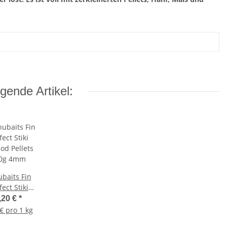
gende Artikel:
baits Fin
fect Stiki
od Pellets
,20 €
*
0g 4mm
€ pro 1 kg