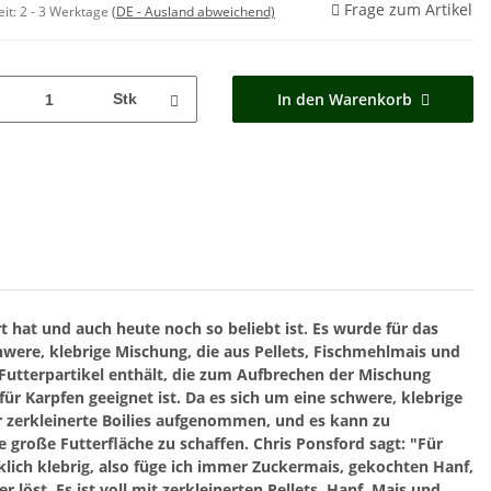
Frage zum Artikel
eit:
2 - 3 Werktage
(DE - Ausland abweichend)
In den Warenkorb
Stk
 hat und auch heute noch so beliebt ist.
Es wurde für das
were, klebrige Mischung, die aus Pellets, Fischmehlmais und
Futterpartikel enthält, die zum Aufbrechen der Mischung
ür Karpfen geeignet ist.
Da es sich um eine schwere, klebrige
r zerkleinerte Boilies aufgenommen, und es kann zu
 große Futterfläche zu schaffen.
Chris Ponsford sagt: "Für
klich klebrig, also füge ich immer Zuckermais, gekochten Hanf,
 löst. Es ist voll mit zerkleinerten Pellets, Hanf, Mais und