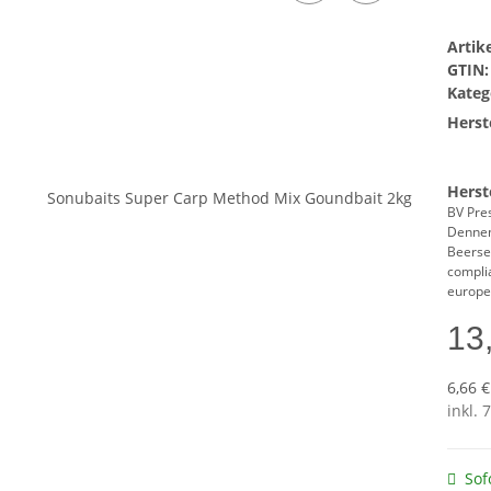
Arti
GTIN:
Kateg
Herste
Herst
BV Pre
Denne
Beerse
compli
europe
13
6,66 €
inkl. 
Sof