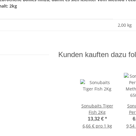
halt: 2kg
enschaft
2,00 kg
Kunden kauften dazu fol
Sonubaits Tiger
Sonu
Fish 2Kg
Per
Meth
13,32 €
*
6
65
6,66 € pro 1 kg
9,54 