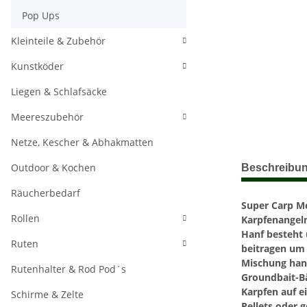
Pop Ups
Kleinteile & Zubehör
Kunstköder
Liegen & Schlafsäcke
Meereszubehör
Netze, Kescher & Abhakmatten
weitere Regis
Outdoor & Kochen
Beschreibu
Räucherbedarf
Super Carp Me
Rollen
Karpfenangeln
Hanf besteht 
Ruten
beitragen um 
Mischung hand
Rutenhalter & Rod Pod´s
Groundbait-Bä
Karpfen auf e
Schirme & Zelte
Pellets oder g