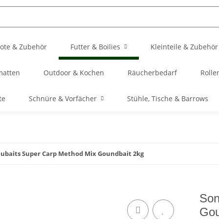
ote & Zubehör
Futter & Boilies
Kleinteile & Zubehör
matten
Outdoor & Kochen
Räucherbedarf
Rolle
te
Schnüre & Vorfächer
Stühle, Tische & Barrows
ubaits Super Carp Method Mix Goundbait 2kg
Son
Gou