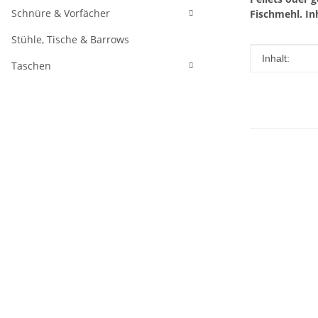
Schnüre & Vorfächer
Fischmehl.
In
Stühle, Tische & Barrows
Produkteig
Wert
Inhalt:
Taschen