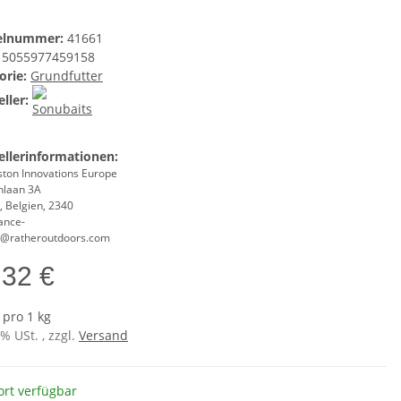
kelnummer:
41661
5055977459158
orie:
Grundfutter
ller:
ellerinformationen:
ston Innovations Europe
nlaan 3A
, Belgien, 2340
ance-
@ratheroutdoors.com
,32 €
 pro 1 kg
7% USt. , zzgl.
Versand
ort verfügbar