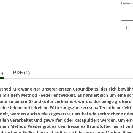
Lieferz
terkarten anzeigen
ng
PDF (1)
thod Mix war einer unserer ersten Groundbaits, der sich bewährt
 mit dem Method Feeder entwickelt. Es handelt sich um eine sch
und zu einem Grundköder zerkleinert wurde, der einige größere 
eine lebensmittelreiche Fütterungszone zu schaffen, die perfekt f
elt, werden auch viele zugesetzte Partikel wie zerbrochene ode
llen verarbeitet und geworfen oder katapultiert werden, um eine
inem Method Feeder gibt es kein besseres Grundfutter, es ist wir
ebrochene Boilies hinzu, damit es sich leichter vom Method Feeder