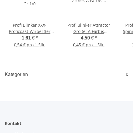
Profi Blinker XXX-
Profi Blinker Attractor
Pro
Proficoast-Wirbel 3er
Größe: A Farbe:
Spin
Gr.1/0
raubfisch-grün
1,61 €
*
4,50 €
*
0,54 € pro 1 Stk.
0,45 € pro 1 Stk.
Kategorien
Kontakt