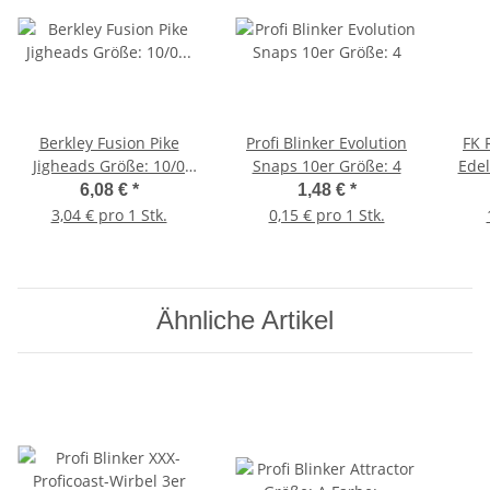
Berkley Fusion Pike
Profi Blinker Evolution
FK 
Jigheads Größe: 10/0
Snaps 10er Größe: 4
Edel
Gewicht: 40g 2 Stück
6,08 €
*
1,48 €
*
3,04 € pro 1 Stk.
0,15 € pro 1 Stk.
Ähnliche Artikel