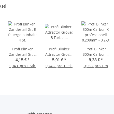
kel
Profi Blinker
Profi Blinker
Profi Blinker
Zandertail Gr. E
Attractor Größe:
300m Carbon X
feuergelb Inhalt:
B Farbe:
professionell
4,15 €
*
5,91 €
*
9,38 €
*
4 St.
zitronen-gelb
0,208mm - 3,2kg
1,04 € pro 1 Stk.
0,74 € pro 1 Stk.
0,03 € pro 1 m
Zahlungsarten