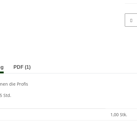
terkarten anzeigen
ng
PDF (1)
nen die Profis
,5 Std.
enschaft
1,00 Stk.