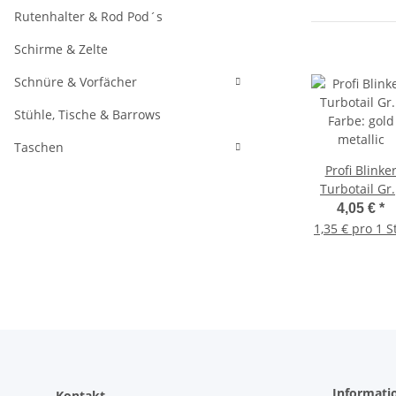
Rutenhalter & Rod Pod´s
Schirme & Zelte
Schnüre & Vorfächer
Stühle, Tische & Barrows
Taschen
Profi Blinke
Turbotail Gr.
Farbe: gold
4,05 €
*
metallic
1,35 € pro 1 S
Informati
Kontakt