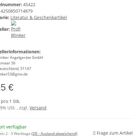
kelnummer:
45422
4250850714879
orie:
Literatur & Geschenkartikel
ller:
ellerinformationen:
Blinker Angelgeräte GmbH
smaar 56
Deutschland, 51147
linker53@gmx.de
95 €
 pro 1 Stk.
19% USt. , zzgl.
Versand
ort verfügbar
Frage zum Artikel
eit:
2 - 3 Werktage
(DE - Ausland abweichend)