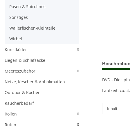
Posen & Sbirolinos
Sonstiges
Wallerfischen-Kleinteile
Wirbel
Kunstköder
Liegen & Schlafsäcke
weitere Regis
Beschreibu
Meereszubehör
DVD - Die spin
Netze, Kescher & Abhakmatten
Laufzeit: ca. 4
Outdoor & Kochen
Räucherbedarf
Produkteig
Wert
Inhalt:
Rollen
Ruten