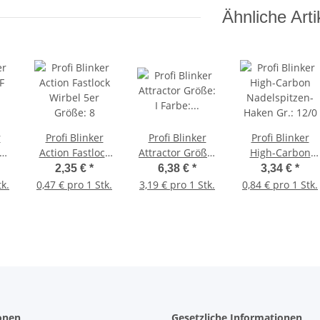
Ähnliche Arti
r
Profi Blinker
Profi Blinker
Profi Blinker
F
Action Fastlock
Attractor Größe:
High-Carbon
Wirbel 5er
I Farbe: silber-
Nadelspitzen-
2,35 €
*
6,38 €
*
3,34 €
*
Größe: 8
metallic
Haken Gr.: 12/0
tk.
0,47 € pro 1 Stk.
3,19 € pro 1 Stk.
0,84 € pro 1 Stk.
onen
Gesetzliche Informationen