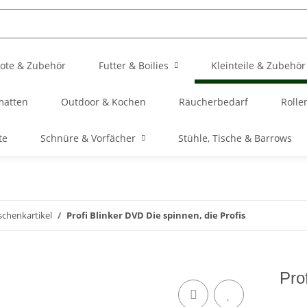
ote & Zubehör
Futter & Boilies
Kleinteile & Zubehör
matten
Outdoor & Kochen
Räucherbedarf
Rolle
te
Schnüre & Vorfächer
Stühle, Tische & Barrows
schenkartikel
Profi Blinker DVD Die spinnen, die Profis
Pro