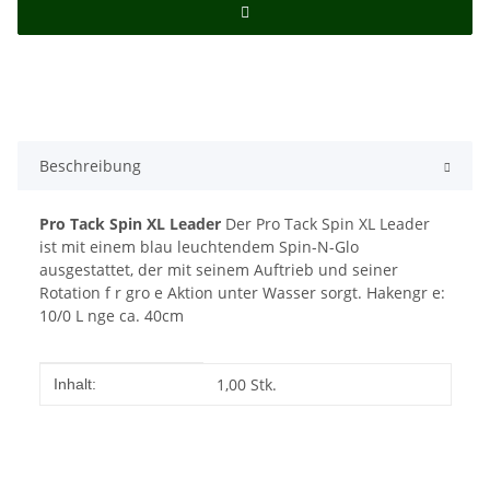
Beschreibung
Pro Tack Spin XL Leader
Der Pro Tack Spin XL Leader
ist mit einem blau leuchtendem Spin-N-Glo
ausgestattet, der mit seinem Auftrieb und seiner
Rotation f r gro e Aktion unter Wasser sorgt. Hakengr e:
10/0 L nge ca. 40cm
Produkteigenschaft
Wert
1,00 Stk.
Inhalt: