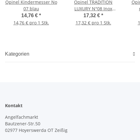
Opinel Kindermesser No
Opinel TRADITION
Opi
07 blau
LUXURY N°08 Inox
WALNUSS
14,76 €
*
17,32 €
*
14,76 € pro 1 Stk.
17,32 € pro 1 Stk.
1
Kategorien
Kontakt
Angelfachmarkt
Bautzener-Str.50
02977 Hoyerswerda OT Zeißig