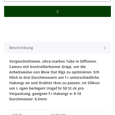
Beschreibung
Vorgeschnittenes, ultra-starkes Tube in Diffusion
Camou mit kontrollierbarem Gripp, um die
Arbeitsweise von Blow Out Rigs zu optimieren. Erh
ltlich in drei Durchmessern um f r unterschiedliche
Hakengr en und Drahtst rken zu passen. Ist Silikon
um L ngen berlegen! Ungef hr 50 St ck pro
Verpackung.
geeignet f r Hakengr e: 8-10
Durchmesser: 0,5mm
Produkteigenschaft
Wert