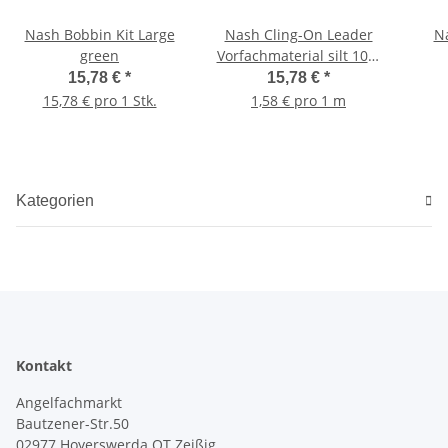
Nash Bobbin Kit Large
Nash Cling-On Leader
N
green
Vorfachmaterial silt 10m
40lb
15,78 €
*
15,78 €
*
15,78 € pro 1 Stk.
1,58 € pro 1 m
Kategorien
Kontakt
Angelfachmarkt
Bautzener-Str.50
02977 Hoyerswerda OT Zeißig