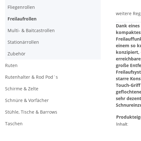
Fliegenrollen
weitere Reg
Freilaufrollen
Dank eines 
Multi- & Baitcastrollen
kompakteste
Freilauffun
Stationärrollen
einem so ku
konzipiert,
Zubehör
erreichbare
Ruten
große Entfe
Freilaufsys
Rutenhalter & Rod Pod´s
starre Kon
Touch-Grif
Schirme & Zelte
geflochtene
sehr dezen
Schnüre & Vorfächer
Schnureinz
Stühle, Tische & Barrows
Produkteig
Taschen
Inhalt: