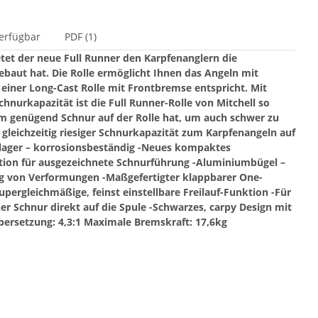
erfügbar
PDF (1)
tet der neue Full Runner den Karpfenanglern die
gebaut hat. Die Rolle ermöglicht Ihnen das Angeln mit
einer Long-Cast Rolle mit Frontbremse entspricht. Mit
nurkapazität ist die Full Runner-Rolle von Mitchell so
em genügend Schnur auf der Rolle hat, um auch schwer zu
 gleichzeitig riesiger Schnurkapazität zum Karpfenangeln auf
llager – korrosionsbeständig
-Neues kompaktes
ation für ausgezeichnete Schnurführung
-Aluminiumbügel –
ng von Verformungen
-Maßgefertigter klappbarer One-
upergleichmäßige, feinst einstellbare Freilauf-Funktion
-Für
er Schnur direkt auf die Spule
-Schwarzes, carpy Design mit
bersetzung: 4,3:1
Maximale Bremskraft: 17,6kg