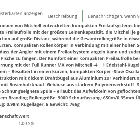
isterkarten anzeigen
Beschreibung
Benachrichtigen, wenn v
neuen von Mitchell entwickelten kompakten Freilaufsystems bie
 Freilaufrolle mit der größten Leinenkapazität, die Mitchell je 
ktion auf große Distanz, während die Gesamtrollengröße in etwa 
rzen, kompakten Rollenkörper in Verbindung mit einer hohen Sch
 dass der Angler mit einem Freilaufsystem angeln kann und zud
 Fische zu fangen. Der Komfort einer kompakten Freilaufrolle bei
rnung mit der Full Runner MX von Mitchell
-4 + 1 Edelstahl-Kuge
tem – Resultiert in einen kurzen, kompakten Körper
-Slow Oscill
struktion mit dickem Drahtbügel aus Aluminium zur Verhinderu
f mit Rosenholzknauf
-Gehäuse aus starkem Polymerwerkstoff
-S
 Schnur geeignete Spule – erlaubt das Aufwickeln von geflochten
tem Branding
Rollengröße: 9000
Schnurfassung: 650m/0.35mm
Ü
ug: 0,98m
Kugellager: 5
Gewicht: 765g
enschaft
Wert
1,00 Stk.