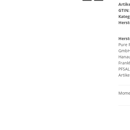
Arti
GTIN:
Kateg
Herste
Herst
Pure 
Gmb
Hanau
Frank
PFSAL
Artike
Momen