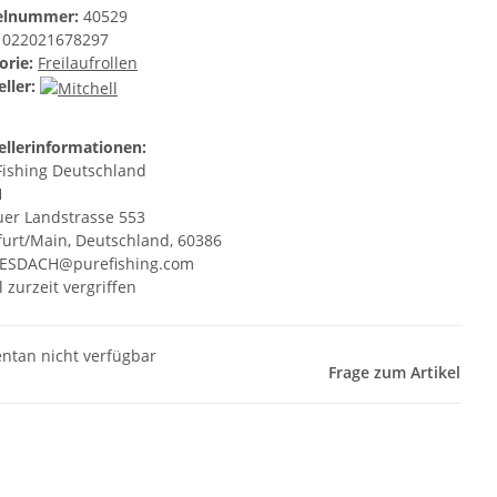
kelnummer:
40529
022021678297
orie:
Freilaufrollen
ller:
ellerinformationen:
Fishing Deutschland
H
er Landstrasse 553
furt/Main, Deutschland, 60386
ESDACH@purefishing.com
l zurzeit vergriffen
tan nicht verfügbar
Frage zum Artikel