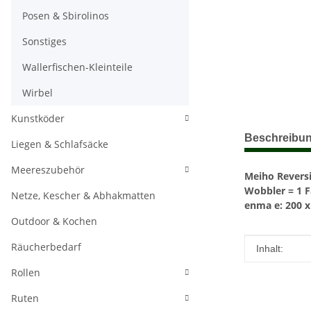
Posen & Sbirolinos
Sonstiges
Wallerfischen-Kleinteile
Wirbel
Kunstköder
weitere Regis
Beschreibu
Liegen & Schlafsäcke
Meereszubehör
Meiho Revers
Wobbler = 1 
Netze, Kescher & Abhakmatten
enma e: 200 
Outdoor & Kochen
Räucherbedarf
Produkteig
Wert
Inhalt:
Rollen
Ruten