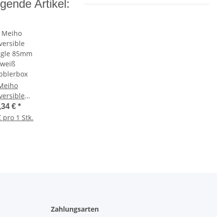
gende Artikel:
Meiho
versible
ngle 85mm
,34 €
*
weiß
€ pro 1 Stk.
blerbox
Zahlungsarten