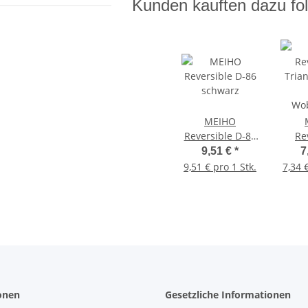
Kunden kauften dazu fol
MEIHO
Reversible D-86
Re
schwarz
Tria
9,51 €
*
7
9,51 € pro 1 Stk.
7,34 
Wob
onen
Gesetzliche Informationen