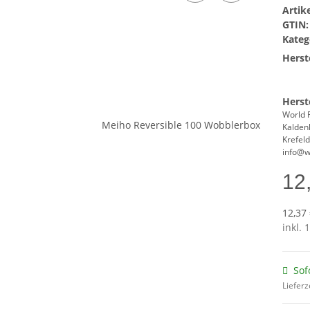
Arti
GTIN:
Kateg
Herste
Herst
World 
Kalden
Krefel
info@w
12
12,37 
inkl. 
Sof
Lieferz