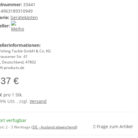
kelnummer:
33441
4963189310949
orie:
Gerätekästen
ller:
ellerinformationen:
Fishing Tackle GmbH & Co. KG
hausener Str. 41
d, Deutschland, 47802
ft-products.de
,37 €
€ pro 1 Stk.
19% USt. , zzgl.
Versand
ort verfügbar
Frage zum Artikel
eit:
2 - 3 Werktage
(DE - Ausland abweichend)