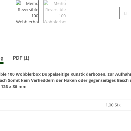
terkarten anzeigen
ng
PDF (1)
ible 100 Wobblerbox
Doppelseitige Kunstk derboxen, zur Aufna
Fach
Somit kein Verheddern der
Haken oder gegenseitiges Besch 
x 126 x 36 mm
enschaft
1,00 Stk.