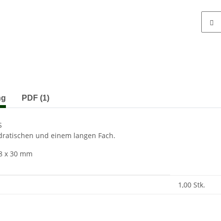
terkarten anzeigen
ng
PDF (1)
S
dratischen und einem langen Fach.
8 x 30 mm
enschaft
1,00 Stk.