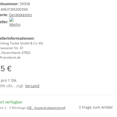
kelnummer:
39938
4963189200394
orie:
Gerätekästen
ller:
ellerinformationen:
Fishing Tackle GmbH & Co. KG
hausener Str. 41
d, Deutschland, 47802
ft-products.de
15 €
 pro 1 Stk.
19% USt. , zzgl.
Versand
ort verfügbar
Frage zum Artikel
eit:
2 - 3 Werktage
(DE - Ausland abweichend)