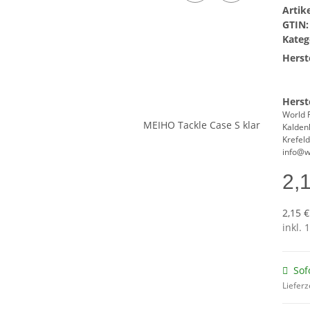
Arti
GTIN:
Kateg
Herste
Herst
World 
Kalden
Krefel
info@w
2,
2,15 €
inkl. 
Sof
Lieferz