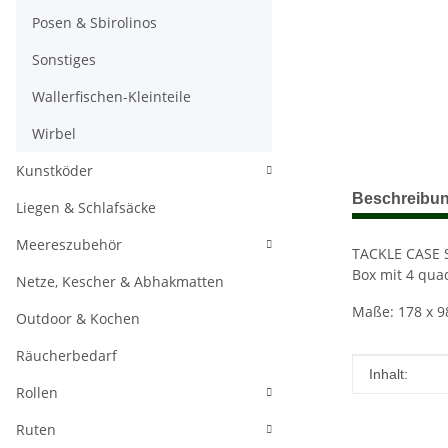
Posen & Sbirolinos
Sonstiges
Wallerfischen-Kleinteile
Wirbel
Kunstköder
weitere Regis
Beschreibu
Liegen & Schlafsäcke
Meereszubehör
TACKLE CASE 
Box mit 4 qua
Netze, Kescher & Abhakmatten
Maße: 178 x 9
Outdoor & Kochen
Räucherbedarf
Produkteig
Wert
Inhalt:
Rollen
Ruten