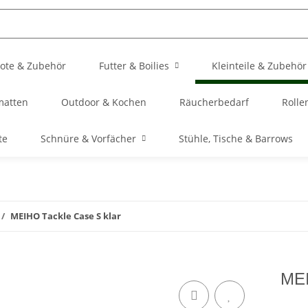
ote & Zubehör
Futter & Boilies
Kleinteile & Zubehör
matten
Outdoor & Kochen
Räucherbedarf
Rolle
te
Schnüre & Vorfächer
Stühle, Tische & Barrows
MEIHO Tackle Case S klar
MEI