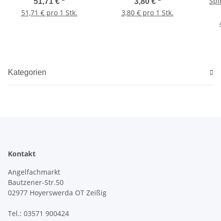
Spi
51,71 €
*
3,80 €
*
51,71 € pro 1 Stk.
3,80 € pro 1 Stk.
Kategorien
Kontakt
Angelfachmarkt
Bautzener-Str.50
02977 Hoyerswerda OT Zeißig
Tel.: 03571 900424