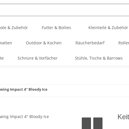
ote & Zubehör
Futter & Boilies
Kleinteile & Zubehör
matten
Outdoor & Kochen
Räucherbedarf
Rolle
te
Schnüre & Vorfächer
Stühle, Tische & Barrows
wing Impact 4" Bloody Ice
Kei