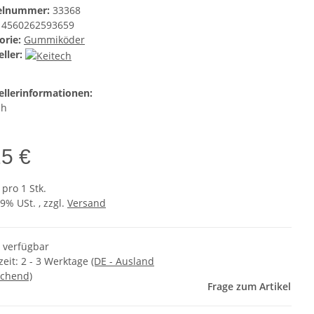
kelnummer:
33368
4560262593659
orie:
Gummiköder
ller:
ellerinformationen:
ch
25 €
 pro 1 Stk.
19% USt. , zzgl.
Versand
t verfügbar
zeit:
2 - 3 Werktage
(DE - Ausland
chend)
Frage zum Artikel