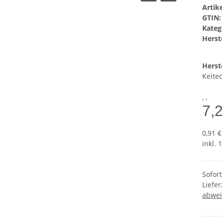
Arti
GTIN:
Kateg
Herste
Herst
Keite
, ,
7,
0,91 €
inkl. 
Sofor
Liefer
abwei