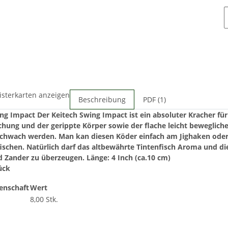
isterkarten anzeigen
Beschreibung
PDF (1)
ing Impact
Der Keitech Swing Impact ist ein absoluter Kracher fü
ng und der gerippte Körper sowie der flache leicht bewegliche
schwach werden.
Man kan diesen Köder einfach am Jighaken ode
ischen. Natürlich darf das altbewährte Tintenfisch Aroma und d
d Zander zu überzeugen.
Länge: 4 Inch (ca.10 cm)
ück
enschaft
Wert
8,00 Stk.