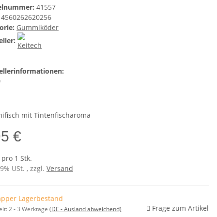
kelnummer:
41557
4560262620256
orie:
Gummiköder
ller:
ellerinformationen:
h
fisch mit Tintenfischaroma
95 €
 pro 1 Stk.
19% USt. , zzgl.
Versand
pper Lagerbestand
Frage zum Artikel
eit:
2 - 3 Werktage
(DE - Ausland abweichend)