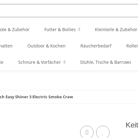
ote & Zubehör
Futter & Boilies
Kleinteile & Zubehör
matten
Outdoor & Kochen
Räucherbedarf
Rolle
te
Schnüre & Vorfächer
Stühle, Tische & Barrows
ch Easy Shiner 3 Electric Smoke Craw
Kei