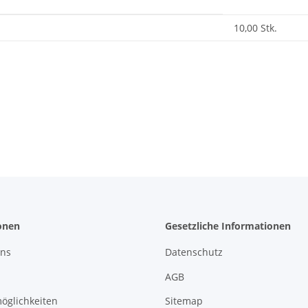
enschaft
10,00 Stk.
onen
Gesetzliche Informationen
uns
Datenschutz
AGB
öglichkeiten
Sitemap