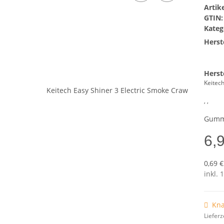
Arti
GTIN:
Kateg
Herste
Herst
Keitec
, ,
Gummi
6,
0,69 €
inkl. 
Kna
Lieferz