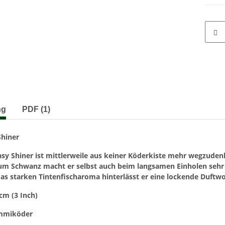
terkarten anzeigen
ng
PDF (1)
Shiner
asy Shiner ist mittlerweile aus keiner Köderkiste mehr wegzuden
um Schwanz macht er selbst auch beim
langsamen Einholen sehr
as starken Tintenfischaroma hinterlässt er eine lockende Duftw
cm (3 Inch)
ummiköder