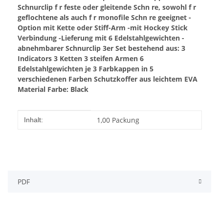
Schnurclip f r feste oder gleitende Schn re, sowohl f r
geflochtene als auch f r monofile Schn re geeignet
-
Option mit Kette oder Stiff-Arm
-mit Hockey Stick
Verbindung
-Lieferung mit 6 Edelstahlgewichten
-
abnehmbarer Schnurclip
3er Set bestehend aus:
3
Indicators
3 Ketten
3 steifen Armen
6
Edelstahlgewichten
je 3 Farbkappen in 5
verschiedenen Farben
Schutzkoffer aus leichtem EVA
Material
Farbe: Black
Produkteigenschaft
Wert
1,00 Packung
Inhalt:
PDF