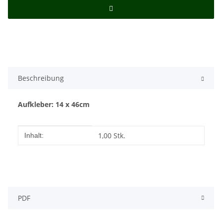
Beschreibung
Aufkleber: 14 x 46cm
Produkteigenschaft
Wert
1,00 Stk.
Inhalt:
PDF