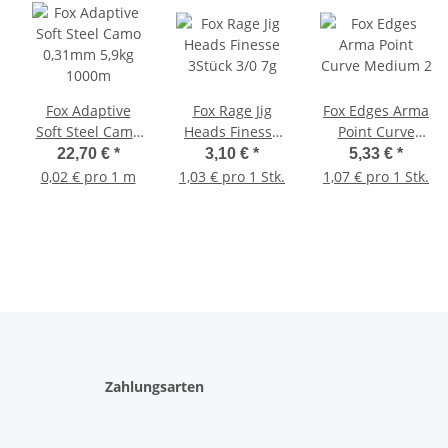
Fox Adaptive
Fox Rage Jig
Fox Edges Arma
Soft Steel Camo
Heads Finesse
Point Curve
0,31mm 5,9kg
3Stück 3/0 7g
Medium 2
22,70 €
*
3,10 €
*
5,33 €
*
1000m
0,02 € pro 1 m
1,03 € pro 1 Stk.
1,07 € pro 1 Stk.
Zahlungsarten