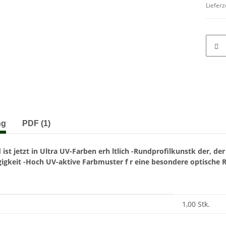
Lieferz
terkarten anzeigen
ng
PDF (1)
 ist jetzt in Ultra UV-Farben erh ltlich
-Rundprofilkunstk der, der
igkeit
-Hoch UV-aktive Farbmuster f r eine besondere optische 
enschaft
1,00 Stk.