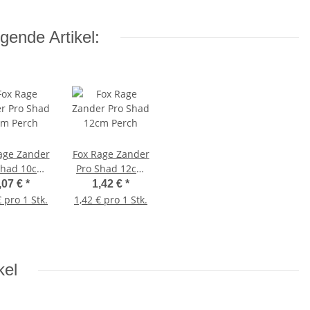
gende Artikel:
age Zander
Fox Rage Zander
Shad 10cm
Pro Shad 12cm
Perch
Perch
,07 €
*
1,42 €
*
€ pro 1 Stk.
1,42 € pro 1 Stk.
kel