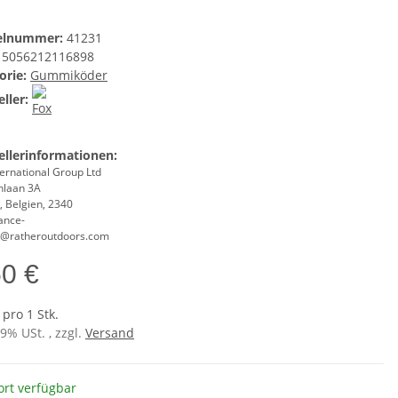
kelnummer:
41231
5056212116898
orie:
Gummiköder
ller:
ellerinformationen:
ernational Group Ltd
nlaan 3A
, Belgien, 2340
ance-
@ratheroutdoors.com
50 €
 pro 1 Stk.
19% USt. , zzgl.
Versand
ort verfügbar