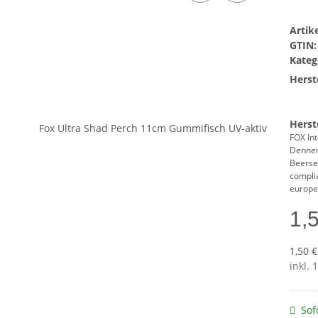
Arti
GTIN:
Kateg
Herste
Herst
FOX Int
Denne
Beerse
compli
europe
1,
1,50 €
inkl. 
Sof