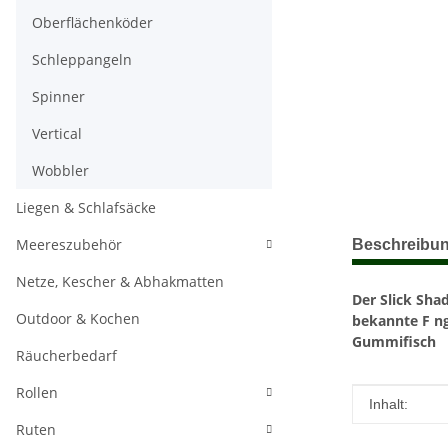
Oberflächenköder
Schleppangeln
Spinner
Vertical
Wobbler
Liegen & Schlafsäcke
weitere Regis
Meereszubehör
Beschreibu
Netze, Kescher & Abhakmatten
Der Slick Shad
Outdoor & Kochen
bekannte F ng
Gummifisch
Räucherbedarf
Rollen
Produkteig
Wert
Inhalt:
Ruten