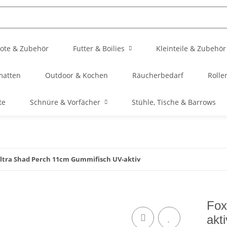
ote & Zubehör
Futter & Boilies
Kleinteile & Zubehör
matten
Outdoor & Kochen
Räucherbedarf
Rolle
te
Schnüre & Vorfächer
Stühle, Tische & Barrows
ltra Shad Perch 11cm Gummifisch UV-aktiv
Fox
akti