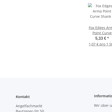
Fox Edges Ar
Point Curve
Shank 5
5,33 €
*
1,07 € pro 1 S
Informati
Kontakt
Wir über 
Angelfachmarkt
Bautzener-Str.50