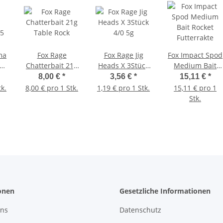
ma
Fox Rage
Fox Rage Jig
Fox Impact Spod
Chatterbait 21g
Heads X 3Stück
Medium Bait
Table Rock
4/0 5g
Rocket
8,00 €
*
3,56 €
*
15,11 €
*
Futterrakte
tk.
8,00 € pro 1 Stk.
1,19 € pro 1 Stk.
15,11 € pro 1
Stk.
onen
Gesetzliche Informationen
uns
Datenschutz