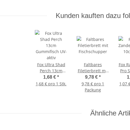
Kunden kauften dazu fol
Fox Ultra Shad
Faltbares
Fox R
Perch 13cm
Filetierbrett mit
Pro 
Gummifisch UV-
Fischschupper
1,68 €
*
9,78 €
*
1
aktiv
1,68 € pro 1 Stk.
9,78 € pro 1
1,07 
Packung
Ähnliche Arti