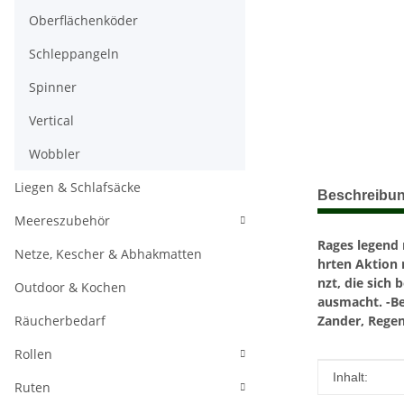
Oberflächenköder
Schleppangeln
Spinner
Vertical
Wobbler
weitere Regis
Liegen & Schlafsäcke
Beschreibu
Meereszubehör
Rages legend 
Netze, Kescher & Abhakmatten
hrten Aktion 
nzt, die sich
Outdoor & Kochen
ausmacht.
-B
Räucherbedarf
Zander, Regen
Rollen
Produkteig
Wert
Inhalt:
Ruten