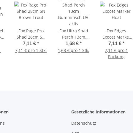
el
Fox Rage Pro
Fox Ultra Shad
Fox Edges
py
Shad 28cm SN
Perch 13cm
Exocet Marker
k
Brown Trout
Gummifisch UV-
Float
7,11 €
*
1,68 €
*
7,11 €
*
aktiv
1
7,11 € pro 1 Stk.
1,68 € pro 1 Stk.
7,11 € pro 1
Packung
onen
Gesetzliche Informationen
uns
Datenschutz