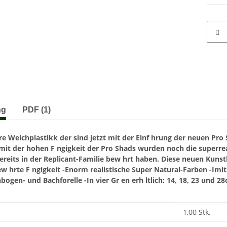
terkarten anzeigen
ng
PDF (1)
re Weichplastikk der sind jetzt mit der Einf hrung der neuen Pr
mit der hohen F ngigkeit der Pro Shads wurden noch die superre
 bereits in der Replicant-Familie bew hrt haben. Diese neuen Kuns
ew hrte F ngigkeit
-Enorm realistische Super Natural-Farben
-Imit
bogen- und Bachforelle
-In vier Gr en erh ltlich: 14, 18, 23 und 2
enschaft
1,00 Stk.