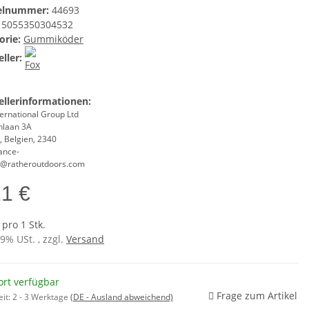
kelnummer:
44693
5055350304532
orie:
Gummiköder
ller:
ellerinformationen:
ernational Group Ltd
nlaan 3A
, Belgien, 2340
ance-
@ratheroutdoors.com
11 €
 pro 1 Stk.
19% USt. , zzgl.
Versand
ort verfügbar
Frage zum Artikel
eit:
2 - 3 Werktage
(DE - Ausland abweichend)