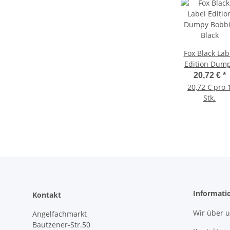
Fox Black Lab
Edition Dum
Bobbin Blac
20,72 €
*
20,72 € pro 
Stk.
Informati
Kontakt
Wir über 
Angelfachmarkt
Bautzener-Str.50