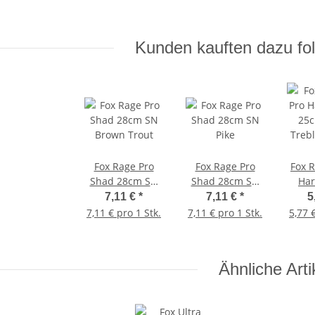
Kunden kauften dazu fol
Fox Rage Pro
Fox Rage Pro
Fox R
Shad 28cm SN
Shad 28cm SN
Har
Brown Trout
Pike
25c
7,11 €
*
7,11 €
*
5
Trebl
7,11 € pro 1 Stk.
7,11 € pro 1 Stk.
5,77 
Ähnliche Arti