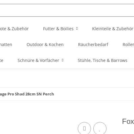
ote & Zubehör
Futter & Boilies
Kleinteile & Zubehör
matten
Outdoor & Kochen
Räucherbedarf
Rolle
te
Schnüre & Vorfächer
Stühle, Tische & Barrows
age Pro Shad 28cm SN Perch
Fox