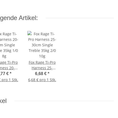
gende Artikel:
age Ti-Pro
Fox Rage Ti-Pro
ness 20-
Harness 25-
m Single
30cm Single
,77 €
*
6,68 €
*
e 35kg 1/0
Treble 35kg 2/0
€ pro 1 Stk.
6,68 € pro 1 Stk.
8g
10g
kel