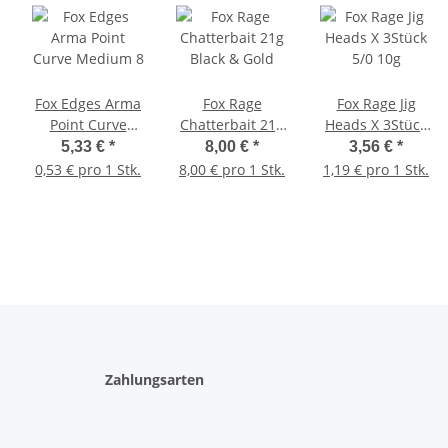
Fox Edges Arma
Fox Rage
Fox Rage Jig
Point Curve
Chatterbait 21g
Heads X 3Stück
Medium 8
Black & Gold
5/0 10g
5,33 €
*
8,00 €
*
3,56 €
*
0,53 € pro 1 Stk.
8,00 € pro 1 Stk.
1,19 € pro 1 Stk.
Zahlungsarten