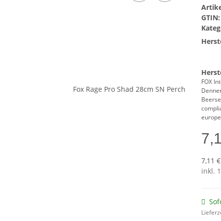
Arti
GTIN:
Kateg
Herste
Herst
FOX Int
Denne
Beerse
compli
europe
7,
7,11 €
inkl. 
Sof
Lieferz