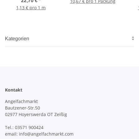
25mm 20m
22,70 €
*
10,67 € pro 1 Packung
1,13 € pro 1 m
Kategorien
Kontakt
Angelfachmarkt
Bautzener-Str.50
02977 Hoyerswerda OT Zeißig
Tel.: 03571 900424
email: info@angelfachmarkt.com