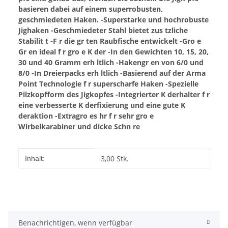
basieren dabei auf einem superrobusten,
geschmiedeten Haken.
-Superstarke und hochrobuste
Jighaken
-Geschmiedeter Stahl bietet zus tzliche
Stabilit t
-F r die gr ten Raubfische entwickelt
-Gro e
Gr en ideal f r gro e K der
-In den Gewichten 10, 15, 20,
30 und 40 Gramm erh ltlich
-Hakengr en von 6/0 und
8/0
-In Dreierpacks erh ltlich
-Basierend auf der Arma
Point Technologie f r superscharfe Haken
-Spezielle
Pilzkopfform des Jigkopfes
-Integrierter K derhalter f r
eine verbesserte K derfixierung und eine gute K
deraktion
-Extragro es hr f r sehr gro e
Wirbelkarabiner und dicke Schn re
Produkteigenschaft
Wert
3,00 Stk.
Inhalt:
Benachrichtigen, wenn verfügbar