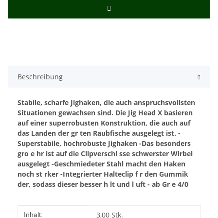
Beschreibung
Stabile, scharfe Jighaken, die auch anspruchsvollsten
Situationen gewachsen sind. Die Jig Head X basieren
auf einer superrobusten Konstruktion, die auch auf
das Landen der gr ten Raubfische ausgelegt ist.
-
Superstabile, hochrobuste Jighaken
-Das besonders
gro e hr ist auf die Clipverschl sse schwerster Wirbel
ausgelegt
-Geschmiedeter Stahl macht den Haken
noch st rker
-Integrierter Halteclip f r den Gummik
der, sodass dieser besser h lt und l uft - ab Gr e 4/0
Produkteigenschaft
Wert
3,00 Stk.
Inhalt: