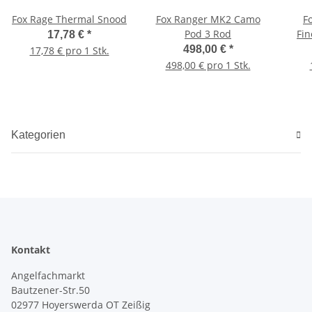
Fox Rage Thermal Snood
Fox Ranger MK2 Camo
F
Pod 3 Rod
Fin
17,78 €
*
498,00 €
*
17,78 € pro 1 Stk.
498,00 € pro 1 Stk.
Kategorien
Kontakt
Angelfachmarkt
Bautzener-Str.50
02977 Hoyerswerda OT Zeißig