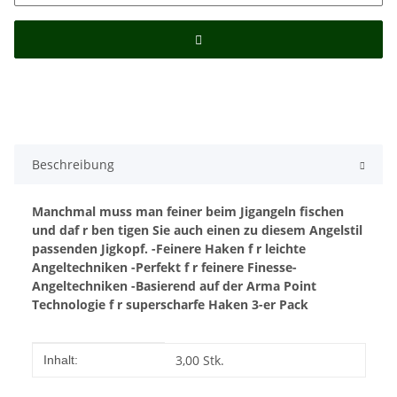
Beschreibung
Manchmal muss man feiner beim Jigangeln fischen
und daf r ben tigen Sie auch einen zu diesem Angelstil
passenden Jigkopf.
-Feinere Haken f r leichte
Angeltechniken
-Perfekt f r feinere Finesse-
Angeltechniken
-Basierend auf der Arma Point
Technologie f r superscharfe Haken
3-er Pack
Produkteigenschaft
Wert
3,00 Stk.
Inhalt: