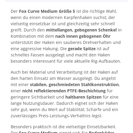
Der
Fox Curve Medium Größe 5
ist die richtige Wahl,
wenn du einen modernen Karpfenhaken suchst, der
vielseitig einsetzbar ist und gleichzeitig sehr schnell
greift. Durch den
mittellangen, gebogenen Schenkel
in
Kombination mit dem
nach innen gebogenen Öhr
unterstützt der Haken ein sauberes Drehverhalten und
eine aggressive Hakung. Die
gerade Spitze
ist auf
schnelles Fassen ausgelegt und macht den Haken
besonders interessant für viele aktuelle Rig-Aufbauten.
Auch bei Material und Verarbeitung ist der Haken auf
den harten Einsatz am Wasser ausgelegt. Du angelst
mit einer
stabilen, geschmiedeten Stahlkonstruktion
,
einer
nicht reflektierenden PTFE-Beschichtung
für
geringere Sichtbarkeit und
haltbaren Spitzen
für eine
lange Nutzungsdauer. Dadurch eignet sich der Haken
sehr gut, wenn du Wert auf Stabilität, Schärfe und ein
zuverlässiges Preis-Leistungs-Verhältnis legst.
Besonders praktisch ist die vielseitige Einsetzbarkeit.
Der
Fox Curve Medium
eignet sich für
Bodenköder-,