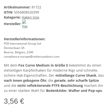
Artikelnummer:
81722
GTIN:
5056808520399
Kategorie:
Haken lose
Hersteller:
Herstellerinformationen:
FOX International Group Ltd
Dennenlaan 3A
Beerse, Belgien, 2340
compliance-europe@ratheroutdoors.com
Mit dem
Fox Curve Medium in Größe 5
bekommst du einen
vielseitigen Karpfenhaken für moderne Rigs und schnelle,
sichere Hak-Eigenschaften. Der
mittellange Curve Shank
, das
nach innen gebogene Öhr
, die
gerade, sehr scharfe Spitze
und die
nicht reflektierende PTFE-Beschichtung
machen ihn
zu einer starken Wahl für
Bodenköder, Wafter und Pop-ups
.
3,56 €