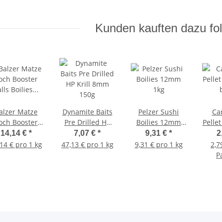
Kunden kauften dazu fol
alzer Matze
Dynamite Baits
Pelzer Sushi
Ca
och Booster
Pre Drilled HP
Boilies 12mm
Pellet
alls Boilies
Krill 8mm 150g
1kg
14,14 €
*
7,07 €
*
9,31 €
*
2
ßbrot-Vanille
14 € pro 1 kg
47,13 € pro 1 kg
9,31 € pro 1 kg
2,7
15mm
P