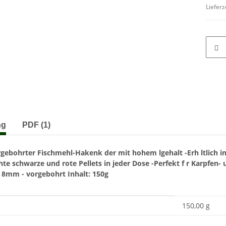
Lieferz
terkarten anzeigen
ng
PDF (1)
rgebohrter Fischmehl-Hakenk der mit hohem lgehalt
-Erh ltlich 
hte schwarze und rote Pellets in jeder Dose
-Perfekt f r Karpfen-
 8mm - vorgebohrt
Inhalt: 150g
enschaft
150,00 g