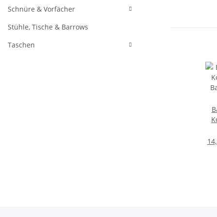
Schnüre & Vorfächer
Stühle, Tische & Barrows
Taschen
B
K
B
Wei
14,