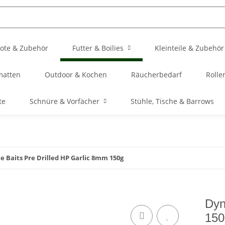
ote & Zubehör
Futter & Boilies
Kleinteile & Zubehör
matten
Outdoor & Kochen
Räucherbedarf
Rolle
te
Schnüre & Vorfächer
Stühle, Tische & Barrows
 Baits Pre Drilled HP Garlic 8mm 150g
Dyn
150