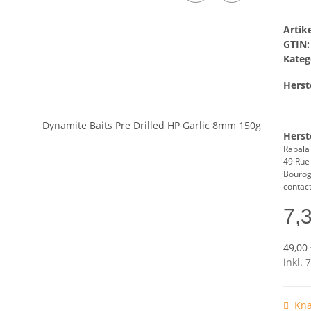
Arti
GTIN:
Kateg
Herste
Herst
Rapala
49 Rue 
Bourog
contac
7,
49,00 
inkl. 
Kna