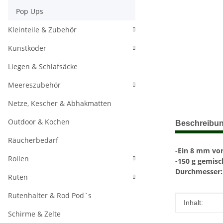
Pop Ups
Kleinteile & Zubehör
Kunstköder
Liegen & Schlafsäcke
Meereszubehör
Netze, Kescher & Abhakmatten
weitere Regis
Outdoor & Kochen
Beschreibu
Räucherbedarf
-Ein 8 mm vo
Rollen
-150 g gemisc
Durchmesser:
Ruten
Rutenhalter & Rod Pod´s
Produkteig
Wert
Inhalt:
Schirme & Zelte