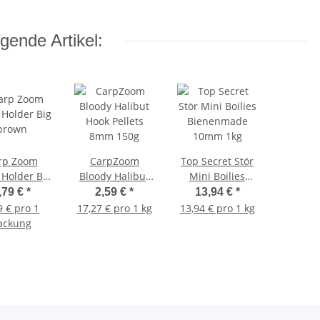
gende Artikel:
rp Zoom
CarpZoom
Top Secret Stör
 Holder Big
Bloody Halibut
Mini Boilies
brown
Hook Pellets
Bienenmade
,79 €
*
2,59 €
*
13,94 €
*
8mm 150g
10mm 1kg
9 € pro 1
17,27 € pro 1 kg
13,94 € pro 1 kg
ackung