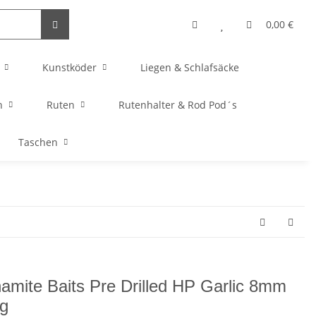
0,00 €
Kunstköder
Liegen & Schlafsäcke
n
Ruten
Rutenhalter & Rod Pod´s
Taschen
amite Baits Pre Drilled HP Garlic 8mm
g