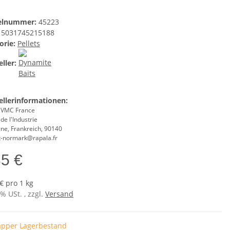
kelnummer:
45223
5031745215188
orie:
Pellets
ller:
ellerinformationen:
 VMC France
de l'Industrie
ne, Frankreich, 90140
t-normark@rapala.fr
35 €
€ pro 1 kg
7% USt. , zzgl.
Versand
pper Lagerbestand