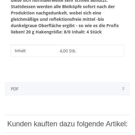
diese sich normalerweise sehr schnell abnutzt.
Stattdessen werden alle Bleiköpfe sofort nach der
Produktion nachgedunkelt, wobei sich eine
gleichmäßige und reflektionsfreie mittel -bis
dunkelgraue Oberfläche ergibt - so wie es die Profis
lieben!
20 g
Hakengröße: 8/0
Inhalt: 4 Stück
Produkteigenschaft
Wert
4,00 Stk.
Inhalt:
PDF
Kunden kauften dazu folgende Artikel: