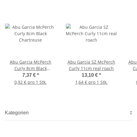
Abu Garcia McPerch
Abu Garcia SZ McPerch
Abu
Curly 8cm Black
Curly 11cm real roach
C
Chartreuse
7,37 €
*
13,10 €
*
0,92 € pro 1 Stk.
1,64 € pro 1 Stk.
Kategorien