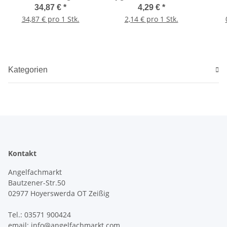
Gewicht: 30g 2 Stück
Char
34,87 €
*
4,29 €
*
34,87 € pro 1 Stk.
2,14 € pro 1 Stk.
Kategorien
Kontakt
Angelfachmarkt
Bautzener-Str.50
02977 Hoyerswerda OT Zeißig
Tel.: 03571 900424
email: info@angelfachmarkt.com