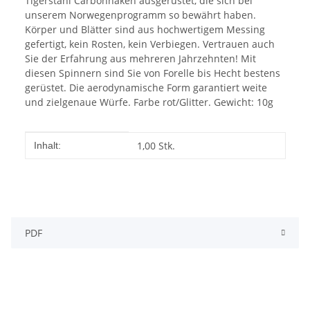
Tigerstahl Carbonhaken ausgerüstet, die sich bei
unserem Norwegenprogramm so bewährt haben.
Körper und Blätter sind aus hochwertigem Messing
gefertigt, kein Rosten, kein Verbiegen. Vertrauen auch
Sie der Erfahrung aus mehreren Jahrzehnten! Mit
diesen Spinnern sind Sie von Forelle bis Hecht bestens
gerüstet. Die aerodynamische Form garantiert weite
und zielgenaue Würfe. Farbe rot/Glitter. Gewicht: 10g
Produkteigenschaft
Wert
1,00 Stk.
Inhalt:
PDF