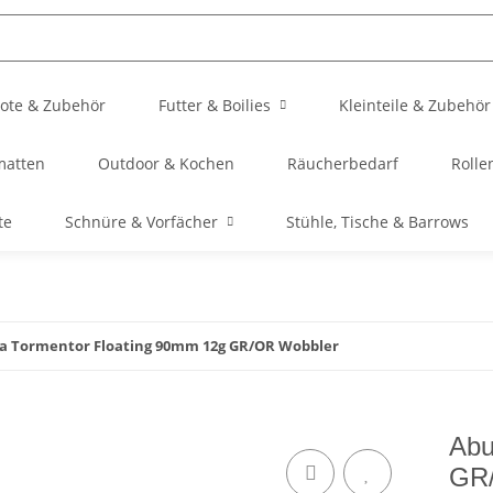
ote & Zubehör
Futter & Boilies
Kleinteile & Zubehör
matten
Outdoor & Kochen
Räucherbedarf
Rolle
te
Schnüre & Vorfächer
Stühle, Tische & Barrows
ia Tormentor Floating 90mm 12g GR/OR Wobbler
Abu
GR