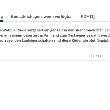
terkarten anzeigen
ng
Benachrichtigen, wenn verfügbar
PDF (1)
-Wobbler Serie sorgt seit einiger zeit in den skandinavischen L
erie in einem Lesertest in Finnland zum Testsieger gewählt wurde,
vorragenden Laufeigenschaften sind diese Köder absolut fängig!.
enschaft
1,00 Stk.