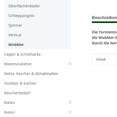
Oberflächenköder
weitere Regis
Schleppangeln
Beschreibu
Spinner
Die Tormentor
Vertical
die Wobbler-S
Durch die her
Wobbler
Liegen & Schlafsäcke
Produkteig
Wert
Inhalt:
Meereszubehör
Netze, Kescher & Abhakmatten
Outdoor & Kochen
Räucherbedarf
Rollen
Ruten