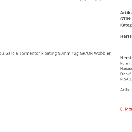
Arti
GTIN:
Kateg
Herste
Herst
Pure F
Hanaue
Frankf
PFSAL
Artike
Mom