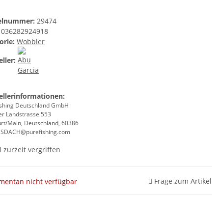
kelnummer:
29474
036282924918
orie:
Wobbler
ller:
ellerinformationen:
ishing Deutschland GmbH
r Landstrasse 553
urt/Main, Deutschland, 60386
ESDACH@purefishing.com
l zurzeit vergriffen
Frage zum Artikel
entan nicht verfügbar