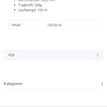
Tragkraft: 20kg
Lauflaenge: 150 m
Produkteigenschaft
Wert
150,00 m
Inhalt:
PDF
Kategorien