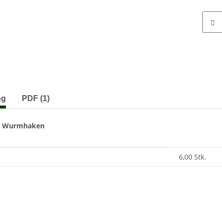
terkarten anzeigen
ng
PDF (1)
r Wurmhaken
enschaft
6,00 Stk.