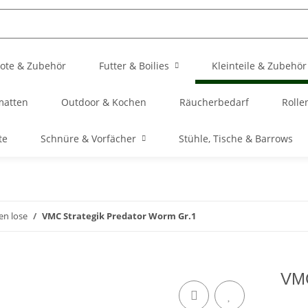
ote & Zubehör
Futter & Boilies
Kleinteile & Zubehör
matten
Outdoor & Kochen
Räucherbedarf
Rolle
te
Schnüre & Vorfächer
Stühle, Tische & Barrows
en lose
VMC Strategik Predator Worm Gr.1
VMC