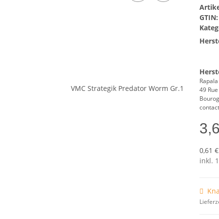
Arti
GTIN:
Kateg
Herste
Herst
Rapala
49 Rue 
Bourog
contac
3,
0,61 €
inkl. 
Kna
Lieferz