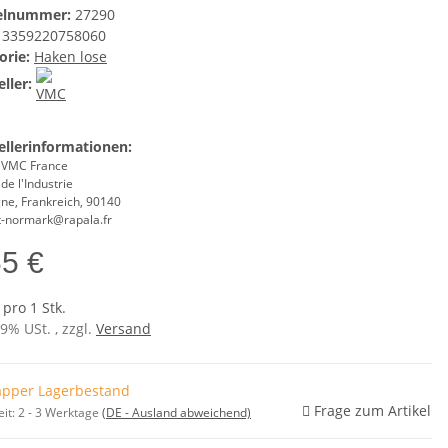
kelnummer:
27290
3359220758060
orie:
Haken lose
ller:
ellerinformationen:
 VMC France
de l'Industrie
ne, Frankreich, 90140
t-normark@rapala.fr
65 €
 pro 1 Stk.
19% USt. , zzgl.
Versand
pper Lagerbestand
Frage zum Artikel
eit:
2 - 3 Werktage
(DE - Ausland abweichend)