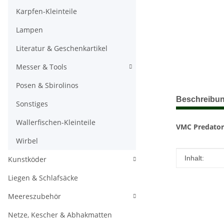
Karpfen-Kleinteile
Lampen
Literatur & Geschenkartikel
Messer & Tools
Posen & Sbirolinos
weitere Regis
Beschreibu
Sonstiges
Wallerfischen-Kleinteile
VMC Predato
Wirbel
Produkteig
Wert
Inhalt:
Kunstköder
Liegen & Schlafsäcke
Meereszubehör
Netze, Kescher & Abhakmatten